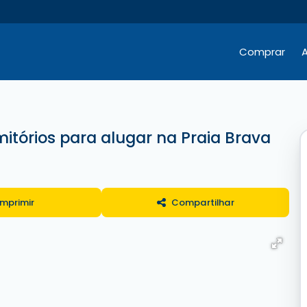
Comprar
A
Hotéis / Pousadas / Residenciais
Comercial e Terrenos
Comercial e Terrenos
tórios para alugar na Praia Brava
Imprimir
Compartilhar