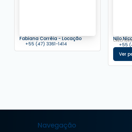
Fabiana Corrêia - Locação
Nilo Nic
CRECI
10511
+55 (47) 3361-1414
+55 (
Navegação