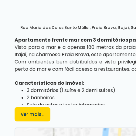
Rua Maria das Dores Santo Müller
,
Praia Brava
,
Itajaí
,
Sa
Apartamento frente mar com 3 dormitórios pa
Vista para o mar e a apenas 180 metros da praia
Itajaí, na charmosa Praia Brava, este apartamento 
Com ambientes bem distribuídos e vista privileg
perto do mar e com fácil acesso a restaurantes, c
Características do imóvel:
3 dormitórios (1 suíte e 2 demi suítes)
2 banheiros
Sala de estar e jantar integradas
Varanda com churrasqueira
Ver mais...
Cozinha funcional
Área de serviço
2 vagas de garagem