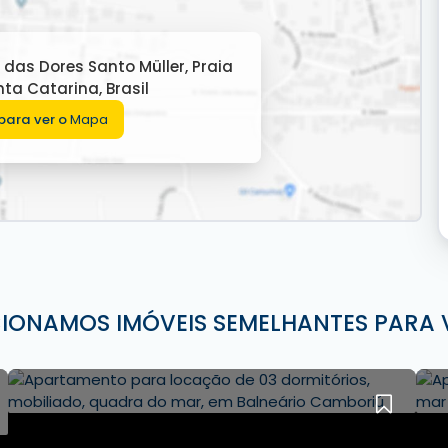
âmica para o mar
 das Dores Santo Müller
,
Praia
nta Catarina
,
Brasil
para ver o
Mapa
didade em um só lugar.
CIONAMOS IMÓVEIS SEMELHANTES PARA 
sc Imóveis em Balneário Camboriú.