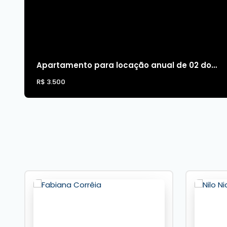
Apartamento para locação anual de 02 dormitórios(sendo 01 suíte), semi-mobiliado, quadra do mar
R$
3.500