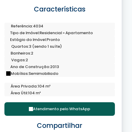
Características
Referência:
4034
Tipo de Imóvel:
Residencial
»
Apartamento
Estágio do Imóvel:
Pronto
Quartos:
3 (sendo 1 suíte)
Banheiros:
2
Vagas:
2
Ano de Construção:
2013
Mobílias:
Semimobiliado
Área Privada:
104 m²
Área Útil:
104 m²
Atendimento pelo
WhatsApp
Compartilhar