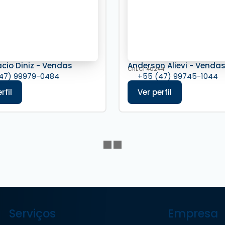
acio Diniz - Vendas
Anderson Alievi - Venda
CRECI
40244
47) 99979-0484
+55 (47) 99745-1044
Serviços
Empresa