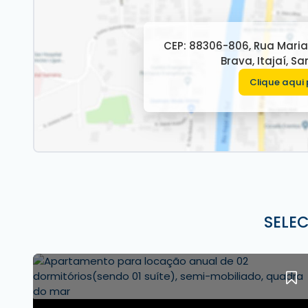
104 m² de área privativa
Estrutura do Edifício:
Área de lazer na cobertura com vista panor
CEP: 88306-806
,
Rua Maria
Brava
,
Itajaí
,
Sa
Piscina com deck
Academia
Clique aqui 
Sauna
Salão de festas
Sala de jogos
Espaço gourmet
Bicicletário
2 elevadores
Praia Brava – Itajaí: sofisticação, natureza e como
SELE
Para mais informações, contate a
imobiliária De
Valores sujeitos a alteração sem aviso prévio.