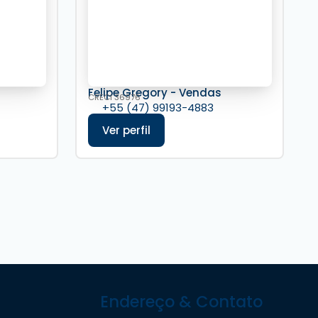
s
Felipe Gregory - Vendas
CRECI
36976
+55 (47) 99193-4883
Endereço & Contato