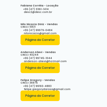
Fabiana Corrêia - Locação
+55 (47) 3361-1414
desc2@desc.com.br
Nilo Nicacio Diniz - Vendas
CRECI
10511
+55 (47) 99979-0484
nilonicacio@gmail.com
Página do Corretor
Anderson Alievi - Vendas
CRECI
40244
+55 (47) 99745-1044
anderson-alievii@hotmail.com
Página do Corretor
Felipe Gregory - Vendas
CRECI
36976
+55 (47) 99193-4883
felipe.gregorydarosa@gmail.com
Página do Corretor