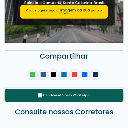
Balneário Camboriú
,
Santa Catarina
,
Brasil
Imagem da Rua
Clique aqui e veja a
para o
Rua 3704, 88330-212, Centro, Balneário Camboriú, Santa
Imóvel
Catarina, Brasil
Compartilhar
Atendimento pelo
WhatsApp
Consulte nossos Corretores