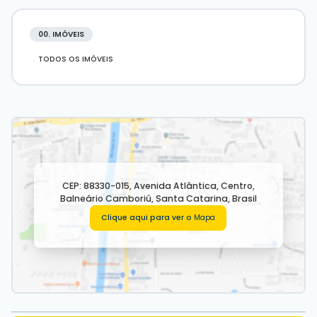
00. IMÓVEIS
TODOS OS IMÓVEIS
CEP: 88330-015
,
Avenida Atlântica
,
Centro
,
Balneário Camboriú
,
Santa Catarina
,
Brasil
Clique aqui para ver o
Mapa