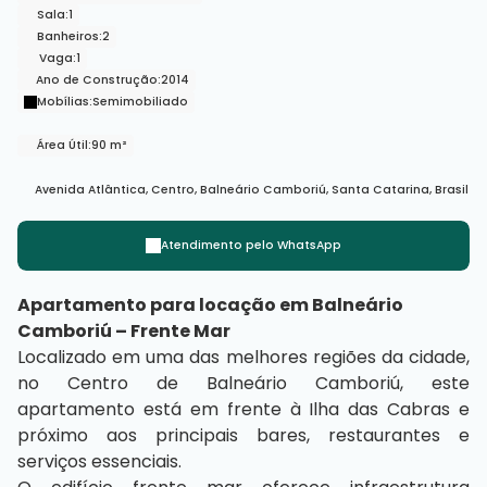
Sala:
1
Banheiros:
2
Vaga:
1
Ano de Construção:
2014
Mobílias:
Semimobiliado
Área Útil:
90 m²
Avenida Atlântica
,
Centro
,
Balneário Camboriú
,
Santa Catarina
,
Brasil
Atendimento pelo
WhatsApp
Apartamento para locação em Balneário
Camboriú – Frente Mar
Localizado em uma das melhores regiões da cidade,
no Centro de Balneário Camboriú, este
apartamento está em frente à Ilha das Cabras e
próximo aos principais bares, restaurantes e
serviços essenciais.