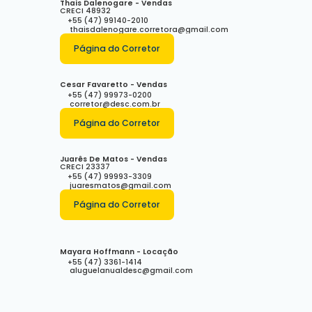
Thais Dalenogare - Vendas
CRECI
48932
+55 (47) 99140-2010
thaisdalenogare.corretora@gmail.com
Página do Corretor
Cesar Favaretto - Vendas
+55 (47) 99973-0200
corretor@desc.com.br
Página do Corretor
Juarês De Matos - Vendas
CRECI
23337
+55 (47) 99993-3309
juaresmatos@gmail.com
Página do Corretor
Mayara Hoffmann - Locação
+55 (47) 3361-1414
aluguelanualdesc@gmail.com