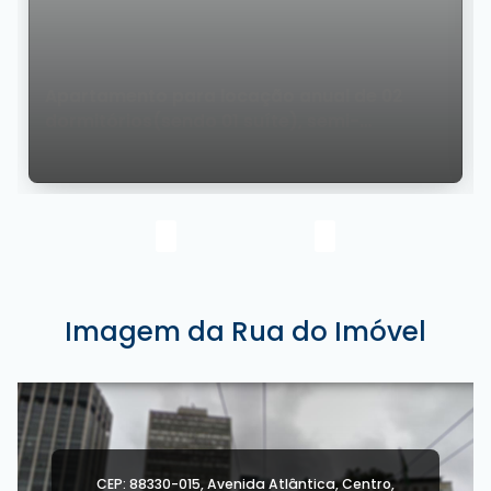
Apartamento para locação anual de 02
dormitórios(sendo 01 suíte), semi-
mobiliado, quadra do mar
Imagem da Rua do Imóvel
CEP: 88330-015
,
Avenida Atlântica
,
Centro
,