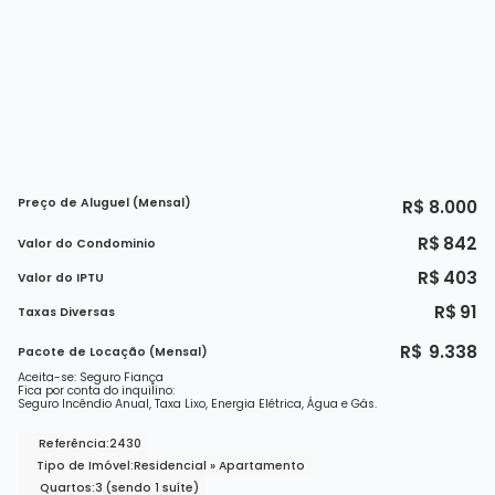
Preço de Aluguel (Mensal)
R$
8.000
R$
842
Valor do Condominio
R$
403
Valor do IPTU
R$
91
Taxas Diversas
R$
9.338
Pacote de Locação (Mensal)
Aceita-se: Seguro Fiança
Fica por conta do inquilino:
Seguro Incêndio Anual, Taxa Lixo, Energia Elétrica, Água e Gás.
Referência:
2430
Tipo de Imóvel:
Residencial
»
Apartamento
Quartos:
3 (sendo 1 suíte)