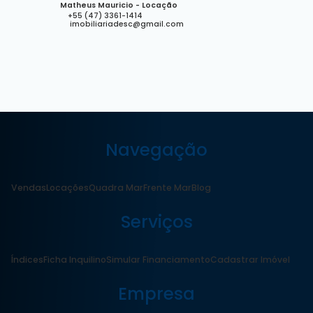
Matheus Mauricio - Locação
+55 (47) 3361-1414
imobiliariadesc@gmail.com
Navegação
Vendas
Locações
Quadra Mar
Frente Mar
Blog
Serviços
Índices
Ficha Inquilino
Simular Financiamento
Cadastrar Imóvel
Empresa