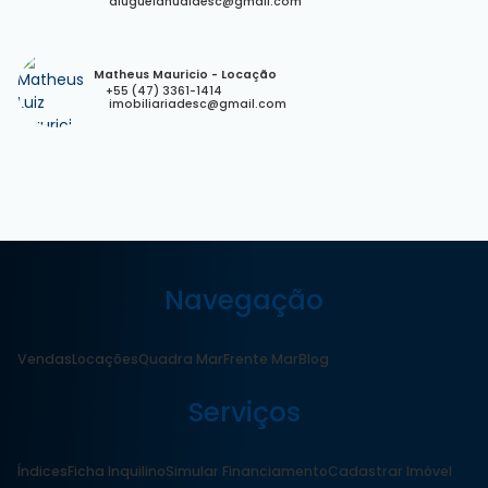
aluguelanualdesc@gmail.com
Matheus Mauricio - Locação
+55 (47) 3361-1414
imobiliariadesc@gmail.com
Navegação
Vendas
Locações
Quadra Mar
Frente Mar
Blog
Serviços
Índices
Ficha Inquilino
Simular Financiamento
Cadastrar Imóvel