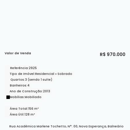
Valor de Venda
R$
970.000
Referência:
2925
Tipo de Imóvel:
Residencial
»
Sobrado
Quartos:
3 (sendo 1 suíte)
Banheiros:
4
Ano de Construção:
2013
Mobílias:
Mobiliado
Área Total:
156 m²
Área Útil:
128 m²
Rua Acadêmica Marlene Tochetto
,
N°:
00
,
Nova Esperança
,
Balneário