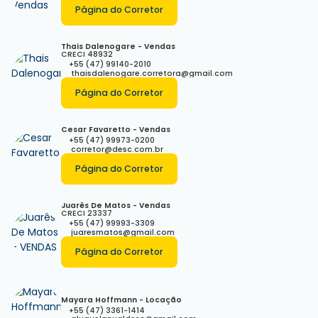
Página do Corretor
Thais Dalenogare - Vendas
CRECI
48932
+55 (47) 99140-2010
thaisdalenogare.corretora@gmail.com
Página do Corretor
Cesar Favaretto - Vendas
+55 (47) 99973-0200
corretor@desc.com.br
Página do Corretor
Juarês De Matos - Vendas
CRECI
23337
+55 (47) 99993-3309
juaresmatos@gmail.com
Página do Corretor
Mayara Hoffmann - Locação
+55 (47) 3361-1414