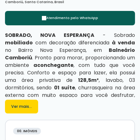
Camboriú
,
Santa Catarina
,
Brasil
Atendimento pelo
WhatsApp
SOBRADO, NOVA ESPERANÇA
-
Sobrado
mobiliado
com decoração diferenciada
à venda
no Bairro Nova Esperança, em
Balneário
Camboriú
. Pronto para morar, proporcionando um
ambiente
aconchegante
, com tudo que você
precisa. Conforto e espaço para lazer, ela possui
uma área privativa de
128,5m²
, lavabo, 03
dormitórios, sendo
01 suíte
, churrasqueira na área
externa com muito espaço para você desfrutar,
próximo a academias, universidades e padarias. Já
Ver mais...
pensou em morar onde as pessoas passam as
férias
? Agende uma visita com os corretores
especialistas da
imobiliária
Desc
!
00. IMÓVEIS
Características do imóvel: