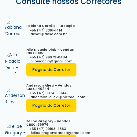
Consulte nossos Corretores
Fabiana Corrêia - Locação
+55 (47) 3361-1414
desc2@desc.com.br
Nilo Nicacio Diniz - Vendas
CRECI
10511
+55 (47) 99979-0484
nilonicacio@gmail.com
Página do Corretor
Anderson Alievi - Vendas
CRECI
40244
+55 (47) 99745-1044
anderson-alievii@hotmail.com
Página do Corretor
Felipe Gregory - Vendas
CRECI
36976
+55 (47) 99193-4883
felipe.gregorydarosa@gmail.com