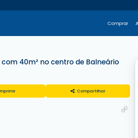
Comprar
A
Hotéis / Pousadas / Residenciais
Comercial e Terrenos
Comercial e Terrenos
 com 40m² no centro de Balneário
Imprimir
Compartilhar