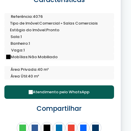
Referência:
4076
Tipo de Imóvel:
Comercial
»
Salas Comerciais
Estágio do Imóvel:
Pronto
Sala:
1
Banheiro:
1
Vaga:
1
Mobílias:
Não Mobiliado
Área Privada:
40 m²
Área Útil:
40 m²
Atendimento pelo
WhatsApp
Compartilhar