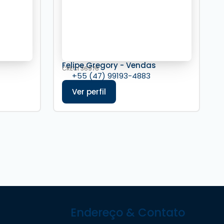
s
Felipe Gregory - Vendas
CRECI
36976
+55 (47) 99193-4883
Endereço & Contato