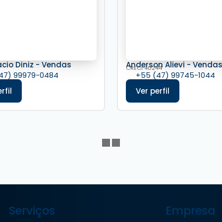
acio Diniz - Vendas
Anderson Alievi - Venda
CRECI
40244
47) 99979-0484
+55 (47) 99745-1044
Serviços
Empresa