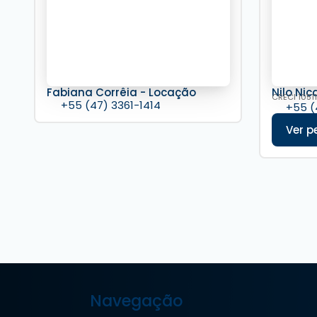
Fabiana Corrêia - Locação
Nilo Nic
CRECI
10511
+55 (47) 3361-1414
+55 (
Navegação