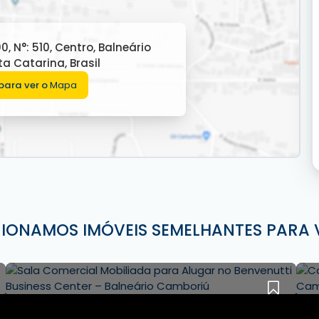
00
,
N°:
510
,
Centro
,
Balneário
ta Catarina
,
Brasil
para ver o
Mapa
CIONAMOS IMÓVEIS SEMELHANTES PARA 