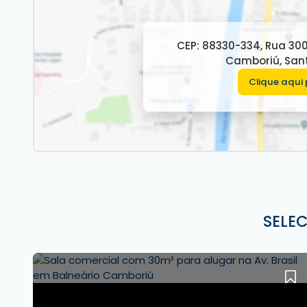
CEP: 88330-334
,
Rua 30
Camboriú
,
San
Clique aqui 
SELE