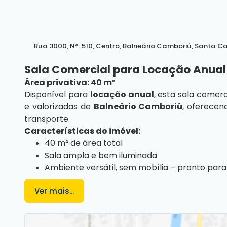
Rua 3000
,
N°:
510
,
Centro
,
Balneário Camboriú
,
Santa Ca
Sala Comercial para Locação Anual
Área privativa: 40 m²
Disponível para
locação anual
, esta sala comer
e valorizadas de
Balneário Camboriú
, oferecen
transporte.
Características do imóvel:
40 m² de área total
Sala ampla e bem iluminada
Ambiente versátil, sem mobília – pronto pa
Ideal para:
Ver mais...
Escritórios de advocacia, contabilidade, consultór
buscam um espaço funcional em localização estra
Para mais informações, contate a
imobiliária De