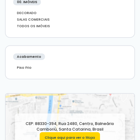
00. IMÓVEIS
DECORADO
SALAS COMERCIAIS
TODOS OS IMÓVEIS
Acabamento
Piso Frio
CEP: 88330-394
,
Rua 2480
,
Centro
,
Balneário
Camboriú
,
Santa Catarina
,
Brasil
Clique aqui para ver o
Mapa