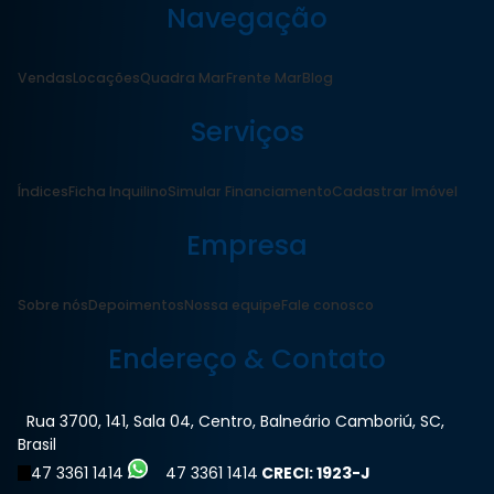
Navegação
Vendas
Locações
Quadra Mar
Frente Mar
Blog
Serviços
Índices
Ficha Inquilino
Simular Financiamento
Cadastrar Imóvel
Empresa
Sobre nós
Depoimentos
Nossa equipe
Fale conosco
Endereço & Contato
Rua 3700
,
141
,
Sala 04
,
Centro
,
Balneário Camboriú
,
SC
,
Brasil
47 3361 1414
47 3361 1414
CRECI: 1923-J