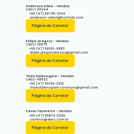
Anderson Alievi - Vendas
CRECI
40244
+55 (47) 99745-1044
anderson-alievii@hotmail.com
Página do Corretor
Felipe Gregory - Vendas
CRECI
36976
+55 (47) 99193-4883
felipe.gregorydarosa@gmail.com
Página do Corretor
Thais Dalenogare - Vendas
CRECI
48932
+55 (47) 99140-2010
thaisdalenogare.corretora@gmail.com
Página do Corretor
Cesar Favaretto - Vendas
+55 (47) 99973-0200
corretor@desc.com.br
Página do Corretor