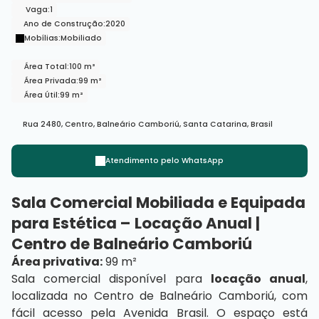
Vaga:
1
Ano de Construção:
2020
Mobílias:
Mobiliado
Área Total:
100 m²
Área Privada:
99 m²
Área Útil:
99 m²
Rua 2480
,
Centro
,
Balneário Camboriú
,
Santa Catarina
,
Brasil
Atendimento pelo
WhatsApp
Sala Comercial Mobiliada e Equipada
para Estética – Locação Anual |
Centro de Balneário Camboriú
Área privativa:
99 m²
Sala comercial disponível para
locação anual
,
localizada no Centro de Balneário Camboriú, com
fácil acesso pela Avenida Brasil. O espaço está