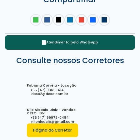
Atendimento pelo
WhatsApp
Avenida Brasil, 88330-053, Centro, Balneário Camboriú, Santa
Consulte nossos Corretores
Catarina, Brasil
Fabiana Corrêia - Locação
+55 (47) 3361-1414
desc2@desc.com.br
Nilo Nicacio Diniz - Vendas
CRECI
10511
+55 (47) 99979-0484
nilonicacio@gmail.com
Página do Corretor