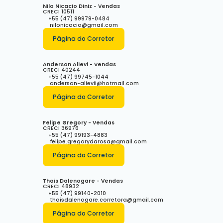
Nilo Nicacio Diniz - Vendas
CRECI
10511
+55 (47) 99979-0484
nilonicacio@gmail.com
Página do Corretor
Anderson Alievi - Vendas
CRECI
40244
+55 (47) 99745-1044
anderson-alievii@hotmail.com
Página do Corretor
Felipe Gregory - Vendas
CRECI
36976
+55 (47) 99193-4883
felipe.gregorydarosa@gmail.com
Página do Corretor
Thais Dalenogare - Vendas
CRECI
48932
+55 (47) 99140-2010
thaisdalenogare.corretora@gmail.com
Página do Corretor