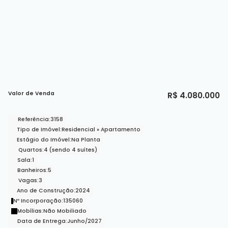
Valor de Venda
R$
4.080.000
Referência:
3158
Tipo de Imóvel:
Residencial
»
Apartamento
Estágio do Imóvel:
Na Planta
Quartos:
4 (sendo 4 suítes)
Sala:
1
Banheiros:
5
Vagas:
3
Ano de Construção:
2024
Nº Incorporação:
135060
Mobílias:
Não Mobiliado
Data de Entrega:
Junho/2027