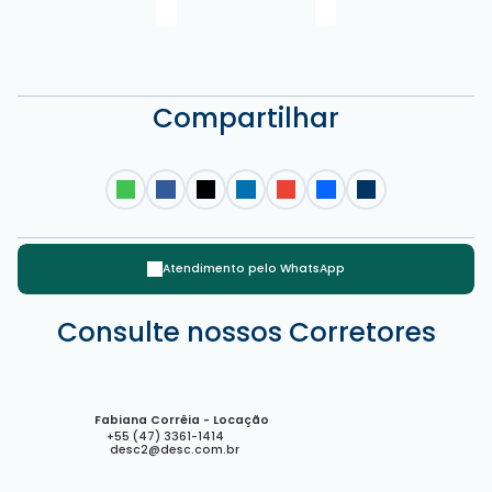
Compartilhar
Atendimento pelo
WhatsApp
Rua 3250, 106, 88330-278, Centro, Balneário Camboriú, Santa
Consulte nossos Corretores
Catarina, Brasil
Fabiana Corrêia - Locação
+55 (47) 3361-1414
desc2@desc.com.br