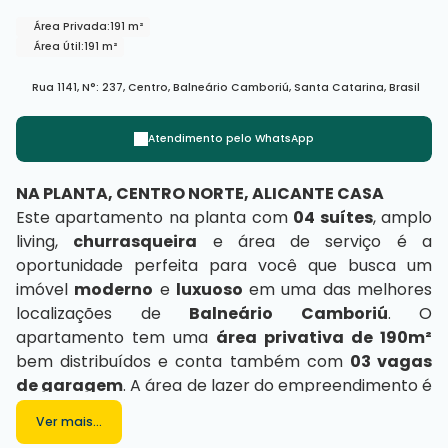
Área Privada:
191 m²
Área Útil:
191 m²
Rua 1141
,
N°:
237
,
Centro
,
Balneário Camboriú
,
Santa Catarina
,
Brasil
Atendimento pelo
WhatsApp
NA PLANTA, CENTRO NORTE, ALICANTE CASA
Este apartamento na planta com
04 suítes
, amplo
living,
churrasqueira
e área de serviço é a
oportunidade perfeita para você que busca um
imóvel
moderno
e
luxuoso
em uma das melhores
localizações de
Balneário Camboriú
. O
apartamento tem uma
área privativa de 190m²
bem distribuídos e conta também com
03 vagas
de garagem
. A área de lazer do empreendimento é
completa e conta com piscina adulto e infantil, salão
Ver mais...
de festas, espaço gourmet, academia, playground,