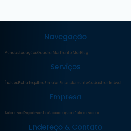
Navegação
Vendas
Locações
Quadra Mar
Frente Mar
Blog
Serviços
Índices
Ficha Inquilino
Simular Financiamento
Cadastrar Imóvel
Empresa
Sobre nós
Depoimentos
Nossa equipe
Fale conosco
Endereço & Contato