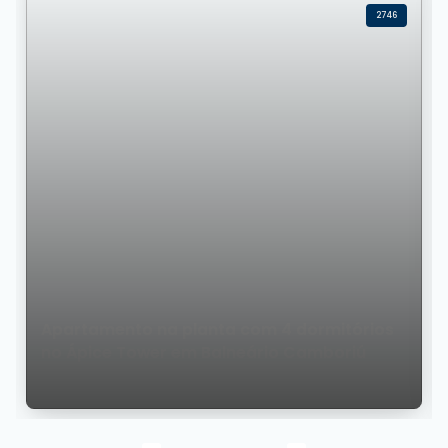
2746
Apartamento na planta com 4 dormitórios
no Ápice Tower em Balneário Camboriú