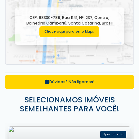
CEP: 88330-789
,
Rua 1141
,
N°:
237
,
Centro
,
Balneário Camboriú
,
Santa Catarina
,
Brasil
Clique aqui para ver o
Mapa
Dúvidas? Nós ligamos!
SELECIONAMOS IMÓVEIS
SEMELHANTES PARA VOCÊ!
Apartamento