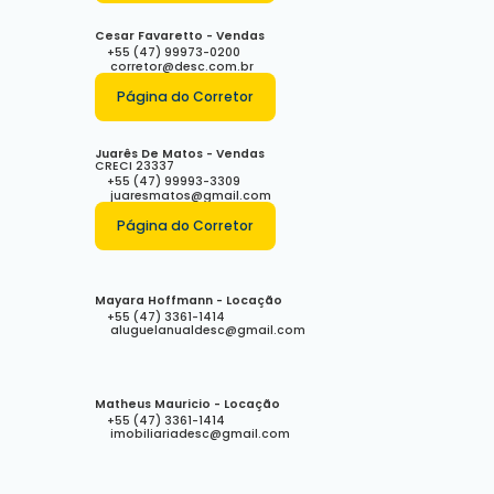
Cesar Favaretto - Vendas
+55 (47) 99973-0200
corretor@desc.com.br
Página do Corretor
Juarês De Matos - Vendas
CRECI
23337
+55 (47) 99993-3309
juaresmatos@gmail.com
Página do Corretor
Mayara Hoffmann - Locação
+55 (47) 3361-1414
aluguelanualdesc@gmail.com
Matheus Mauricio - Locação
+55 (47) 3361-1414
imobiliariadesc@gmail.com