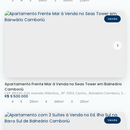
3
4
3
316m²
3
550m
208m²
2419
Apartamento Frente Mar à Venda no Seas Tower em Balneário
Camboriú
CEP: 88330-024
,
Avenida Atlântica
,
N°:
3950
,
Centro
,
Balneário Camboriú
,
Santa Catarina
R$
9.500.000
4
5
215m²
4
340m²
3
215m²
3970