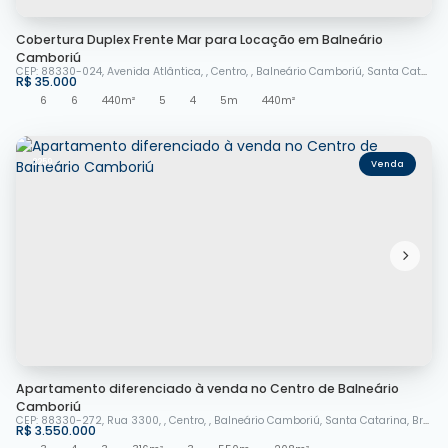
Cobertura Duplex Frente Mar para Locação em Balneário
Camboriú
CEP: 88330-024
,
Avenida Atlântica
,
Centro
,
Balneário Camboriú
,
Santa Catarina
R$
35.000
6
6
440m²
5
4
5m
440m²
2259
Apartamento diferenciado à venda no Centro de Balneário
Camboriú
CEP: 88330-272
,
Rua 3300
,
Centro
,
Balneário Camboriú
,
Santa Catarina
,
Brasil
R$
3.550.000