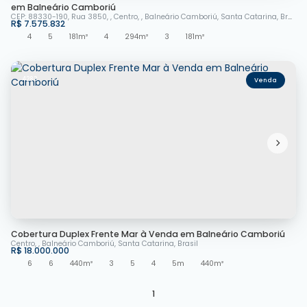
em Balneário Camboriú
CEP: 88330-190
,
Rua 3850
,
Centro
,
Balneário Camboriú
,
Santa Catarina
,
Brasil
R$
7.575.832
4
5
181m²
4
294m²
3
181m²
4283
Cobertura Duplex Frente Mar à Venda em Balneário Camboriú
Centro
,
Balneário Camboriú
,
Santa Catarina
,
Brasil
R$
18.000.000
6
6
440m²
3
5
4
5m
440m²
1