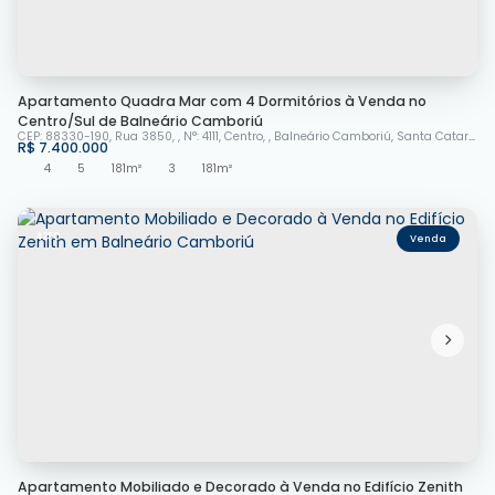
Apartamento Quadra Mar com 4 Dormitórios à Venda no
Centro/Sul de Balneário Camboriú
CEP: 88330-190
,
Rua 3850
,
N°:
4111
,
Centro
,
Balneário Camboriú
,
Santa Catarina
,
R$
7.400.000
4
5
181m²
3
181m²
4250
Apartamento Mobiliado e Decorado à Venda no Edifício Zenith