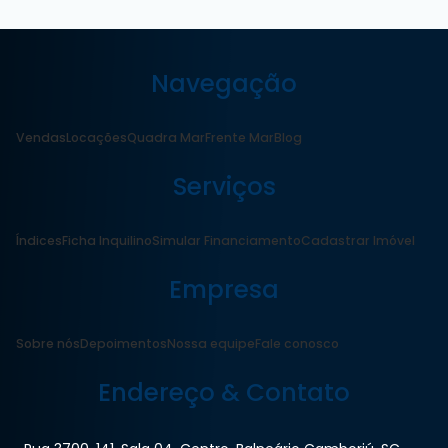
Navegação
Vendas
Locações
Quadra Mar
Frente Mar
Blog
Serviços
Índices
Ficha Inquilino
Simular Financiamento
Cadastrar Imóvel
Empresa
Sobre nós
Depoimentos
Nossa equipe
Fale conosco
Endereço & Contato