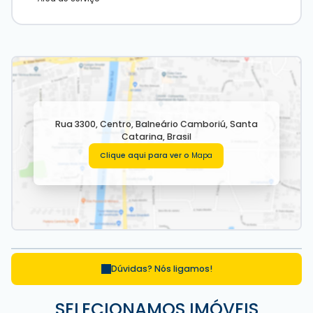
Rua 3300
,
Centro
,
Balneário Camboriú
,
Santa
Catarina
,
Brasil
Clique aqui para ver o
Mapa
Dúvidas? Nós ligamos!
SELECIONAMOS IMÓVEIS