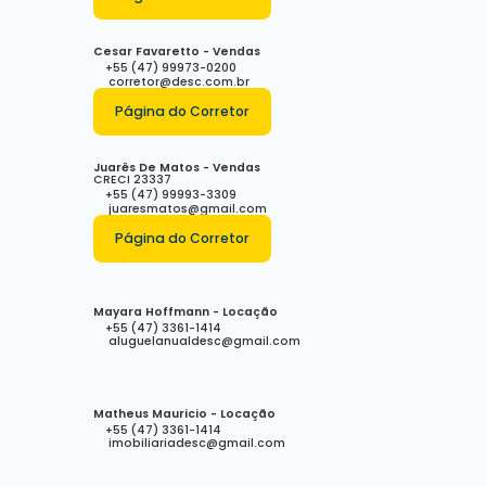
Cesar Favaretto - Vendas
+55 (47) 99973-0200
corretor@desc.com.br
Página do Corretor
Juarês De Matos - Vendas
CRECI
23337
+55 (47) 99993-3309
juaresmatos@gmail.com
Página do Corretor
Mayara Hoffmann - Locação
+55 (47) 3361-1414
aluguelanualdesc@gmail.com
Matheus Mauricio - Locação
+55 (47) 3361-1414
imobiliariadesc@gmail.com