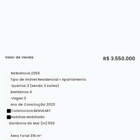
Valor de Venda
R$
3.550.000
Referência:
2259
Tipo de Imóvel:
Residencial
»
Apartamento
Quartos:
3 (sendo 3 suítes)
Banheiros:
4
Vagas:
3
Ano de Construção:
2020
Construtora:
BENVEART
Mobílias:
Mobiliado
Distância do Mar (m):
550
Área Total:
316 m²