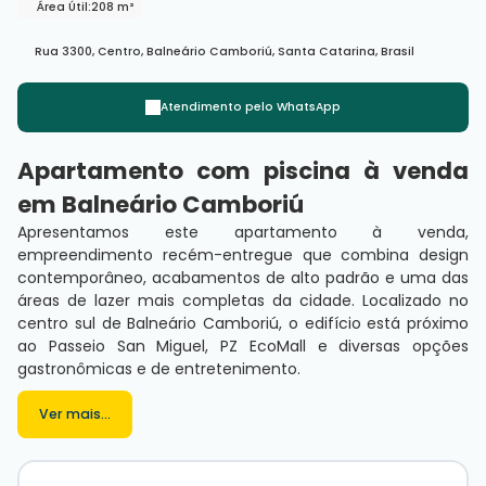
Área Útil:
208 m²
Rua 3300
,
Centro
,
Balneário Camboriú
,
Santa Catarina
,
Brasil
Atendimento pelo
WhatsApp
Apartamento com piscina à venda
em Balneário Camboriú
Apresentamos este apartamento à venda,
empreendimento recém-entregue que combina design
contemporâneo, acabamentos de alto padrão e uma das
áreas de lazer mais completas da cidade. Localizado no
centro sul de Balneário Camboriú, o edifício está próximo
ao Passeio San Miguel, PZ EcoMall e diversas opções
gastronômicas e de entretenimento.
O imóvel, com excelente face leste e terraço privativo,
oferece ampla ventilação e iluminação natural. São 3
Ver mais...
suítes, living integrado com churrasqueira a carvão e
piscina privativa, além de 3 vagas de garagem exclusivas.
Finamente mobiliado, decorado e equipado com móveis