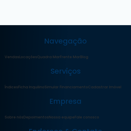
Navegação
Vendas
Locações
Quadra Mar
Frente Mar
Blog
Serviços
Índices
Ficha Inquilino
Simular Financiamento
Cadastrar Imóvel
Empresa
Sobre nós
Depoimentos
Nossa equipe
Fale conosco