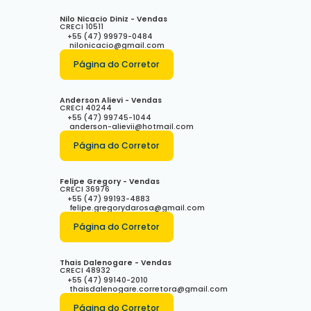
Nilo Nicacio Diniz - Vendas
CRECI
10511
+55 (47) 99979-0484
nilonicacio@gmail.com
Página do Corretor
Anderson Alievi - Vendas
CRECI
40244
+55 (47) 99745-1044
anderson-alievii@hotmail.com
Página do Corretor
Felipe Gregory - Vendas
CRECI
36976
+55 (47) 99193-4883
felipe.gregorydarosa@gmail.com
Página do Corretor
Thais Dalenogare - Vendas
CRECI
48932
+55 (47) 99140-2010
thaisdalenogare.corretora@gmail.com
Página do Corretor