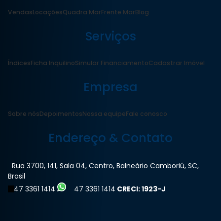
Vendas
Locações
Quadra Mar
Frente Mar
Blog
Serviços
Índices
Ficha Inquilino
Simular Financiamento
Cadastrar Imóvel
Empresa
Sobre nós
Depoimentos
Nossa equipe
Fale conosco
Endereço & Contato
Rua 3700
,
141
,
Sala 04
,
Centro
,
Balneário Camboriú
,
SC
,
Brasil
47 3361 1414
47 3361 1414
CRECI: 1923-J