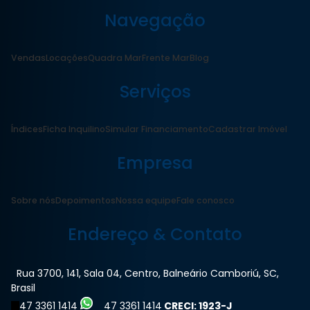
Navegação
Vendas
Locações
Quadra Mar
Frente Mar
Blog
Serviços
Índices
Ficha Inquilino
Simular Financiamento
Cadastrar Imóvel
Empresa
Sobre nós
Depoimentos
Nossa equipe
Fale conosco
Endereço & Contato
Rua 3700
,
141
,
Sala 04
,
Centro
,
Balneário Camboriú
,
SC
,
Brasil
47 3361 1414
47 3361 1414
CRECI: 1923-J