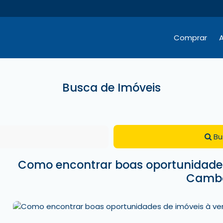
Comprar
A
Hotéis / Pousadas / Residenciais
Comercial e Terrenos
Comercial e Terrenos
Busca de Imóveis
Bu
Como encontrar boas oportunidades
Cambo