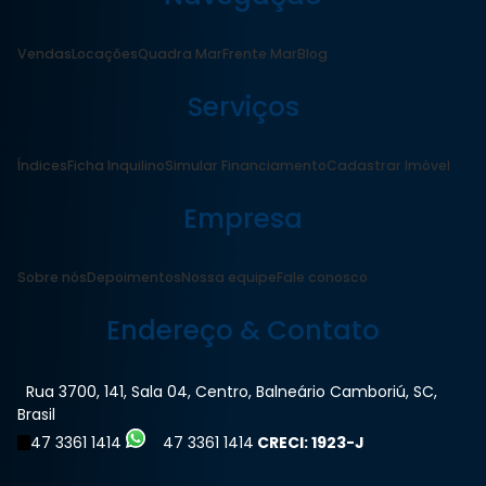
Vendas
Locações
Quadra Mar
Frente Mar
Blog
Serviços
Índices
Ficha Inquilino
Simular Financiamento
Cadastrar Imóvel
Empresa
Sobre nós
Depoimentos
Nossa equipe
Fale conosco
Endereço & Contato
Rua 3700
,
141
,
Sala 04
,
Centro
,
Balneário Camboriú
,
SC
,
Brasil
47 3361 1414
47 3361 1414
CRECI: 1923-J