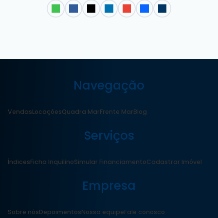
Navegação
Vendas
Locações
Quadra Mar
Frente Mar
Blog
Serviços
Índices
Ficha Inquilino
Simular Financiamento
Cadastrar Imóvel
Empresa
Sobre nós
Depoimentos
Nossa equipe
Fale conosco