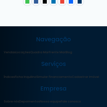
Navegação
Vendas
Locações
Quadra Mar
Frente Mar
Blog
Serviços
Índices
Ficha Inquilino
Simular Financiamento
Cadastrar Imóvel
Empresa
Sobre nós
Depoimentos
Nossa equipe
Fale conosco