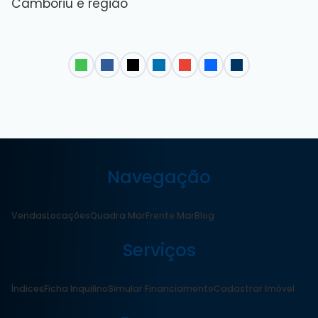
Camboriú e região
Navegação
Vendas
Locações
Quadra Mar
Frente Mar
Blog
Serviços
Índices
Ficha Inquilino
Simular Financiamento
Cadastrar Imóvel