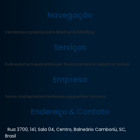
Navegação
Vendas
Locações
Quadra Mar
Frente Mar
Blog
Serviços
Índices
Ficha Inquilino
Simular Financiamento
Cadastrar Imóvel
Empresa
Sobre nós
Depoimentos
Nossa equipe
Fale conosco
Endereço & Contato
Rua 3700
,
141
,
Sala 04
,
Centro
,
Balneário Camboriú
,
SC
,
Brasil