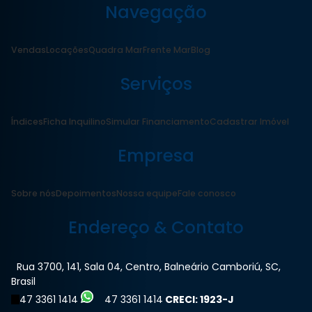
Navegação
Vendas
Locações
Quadra Mar
Frente Mar
Blog
Serviços
Índices
Ficha Inquilino
Simular Financiamento
Cadastrar Imóvel
Empresa
Sobre nós
Depoimentos
Nossa equipe
Fale conosco
Endereço & Contato
Rua 3700
,
141
,
Sala 04
,
Centro
,
Balneário Camboriú
,
SC
,
Brasil
47 3361 1414
47 3361 1414
CRECI: 1923-J