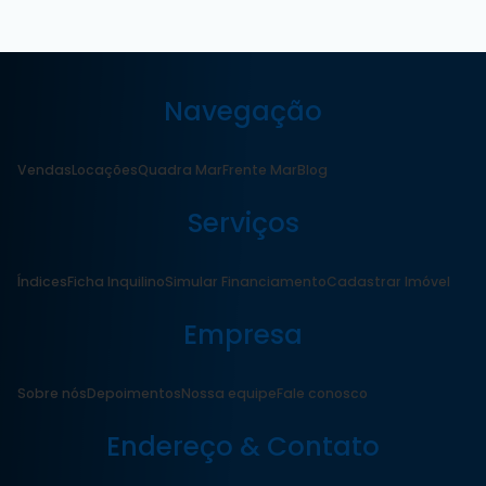
Navegação
Vendas
Locações
Quadra Mar
Frente Mar
Blog
Serviços
Índices
Ficha Inquilino
Simular Financiamento
Cadastrar Imóvel
Empresa
Sobre nós
Depoimentos
Nossa equipe
Fale conosco
Endereço & Contato