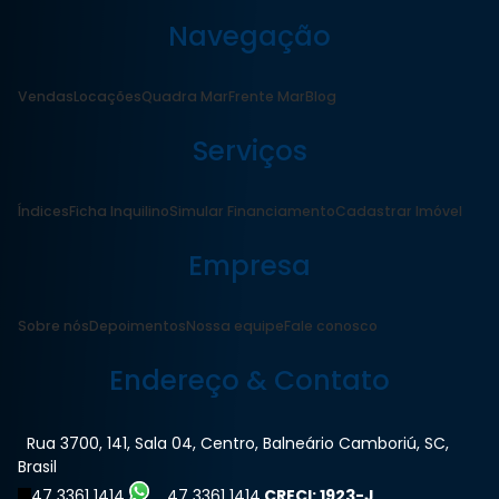
Navegação
Vendas
Locações
Quadra Mar
Frente Mar
Blog
Serviços
Índices
Ficha Inquilino
Simular Financiamento
Cadastrar Imóvel
Empresa
Sobre nós
Depoimentos
Nossa equipe
Fale conosco
Endereço & Contato
Rua 3700
,
141
,
Sala 04
,
Centro
,
Balneário Camboriú
,
SC
,
Brasil
47 3361 1414
47 3361 1414
CRECI: 1923-J