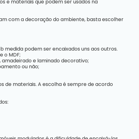
s e materiais que podem ser usados na
inam com a decoração do ambiente, basta escolher
ob medida podem ser encaixados uns aos outros.
ue o MDF;
l, amadeirado e laminado decorativo;
abamento ou não;
s de materiais. A escolha é sempre de acordo
dos:
veis modulados é a dificuldade de encaixá-los