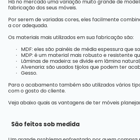
Há no mercado uma variação muito grande de modelo
fabricação dos seus móveis.
Por serem de variadas cores, eles facilmente comb
a cor adequada.
Os materiais mais utilizados em sua fabricação são:
MDF: eles são painéis de média espessura que s
·
MDP: é um material mais robusto e resistente q
·
Lâminas de madeira: se divide em lâmina natura
·
Alvenaria: são usados tijolos que podem ter ac
·
Gesso.
·
Para o acabamento também são utilizados vários tipo
com o gosto do cliente.
Veja abaixo quais as vantagens de ter móveis planeja
São feitos sob medida
Um grande problema enfrentado por quem compra mó