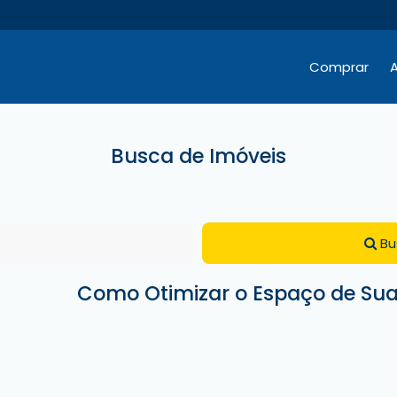
Comprar
A
Hotéis / Pousadas / Residenciais
Comercial e Terrenos
Comercial e Terrenos
Busca de Imóveis
Bu
Como Otimizar o Espaço de Su