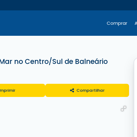
Comprar
A
Hotéis / Pousadas / Residenciais
Comercial e Terrenos
Comercial e Terrenos
Mar no Centro/Sul de Balneário
Imprimir
Compartilhar