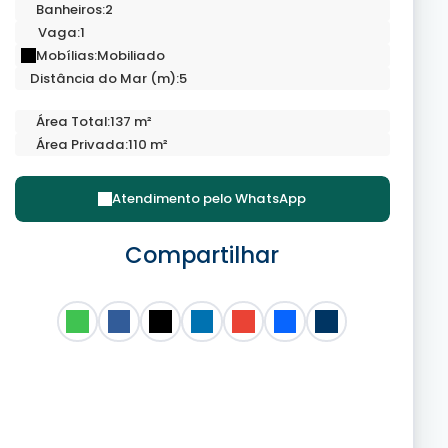
Banheiros:
2
Vaga:
1
Mobílias:
Mobiliado
Distância do Mar (m):
5
Área Total:
137 m²
Área Privada:
110 m²
Atendimento pelo
WhatsApp
Compartilhar