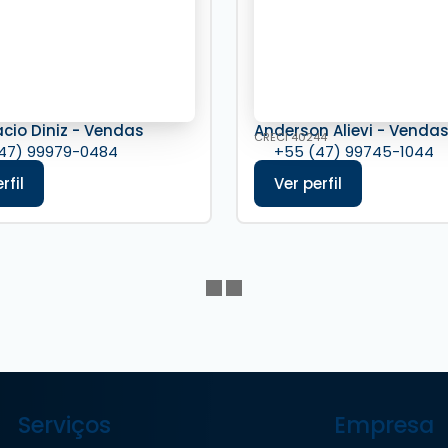
acio Diniz - Vendas
Anderson Alievi - Venda
CRECI
40244
47) 99979-0484
+55 (47) 99745-1044
Serviços
Empresa