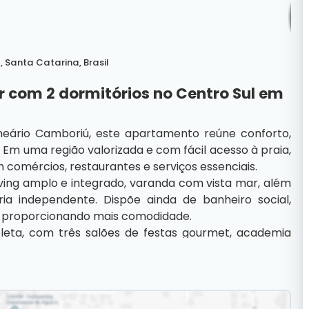
ú
,
Santa Catarina
,
Brasil
 com 2 dormitórios no Centro Sul em
neário Camboriú, este apartamento reúne conforto,
. Em uma região valorizada e com fácil acesso à praia,
 comércios, restaurantes e serviços essenciais.
living amplo e integrado, varanda com vista mar, além
a independente. Dispõe ainda de banheiro social,
a, proporcionando mais comodidade.
eta, com três salões de festas gourmet, academia
o frente mar com agradáveis espaços de convivência,
das localizações mais estratégicas e valorizadas da