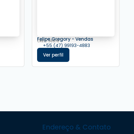
s
Felipe Gregory - Vendas
CRECI
36976
+55 (47) 99193-4883
Endereço & Contato