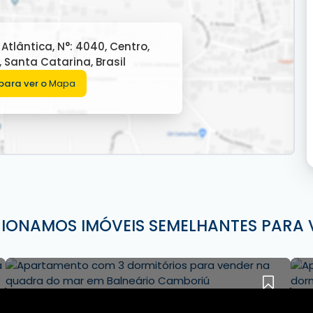
Atlântica
,
N°:
4040
,
Centro
,
,
Santa Catarina
,
Brasil
para ver o
Mapa
CIONAMOS IMÓVEIS SEMELHANTES PARA 
 Balneário Camboriú
, Desc Imóveis.