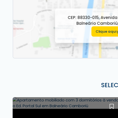
Características do apartamento:
• 2 dormitórios, sendo 1 suíte
• Banheiro social
CEP: 88330-015
,
Avenida 
• Banheiro de serviço
Balneário Camboriú
• Living integrado (sala de estar e jantar)
Clique aqui 
• Varanda com vista para o mar
• Cozinha com móveis sob medida
• Lavanderia
• 1 vaga de garagem privativa
Características do empreendimento:
• 3 salões de festas gourmet
• Espelho d’água
• Academia
SELE
• Espaço kids
• Sala de jogos
• Terraço frente mar com estar social
• Portaria 24 horas
Para mais informações, contate a
imobiliária em