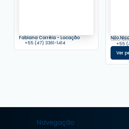
Fabiana Corrêia - Locação
Nilo Nic
CRECI
10511
+55 (47) 3361-1414
+55 (
Navegação