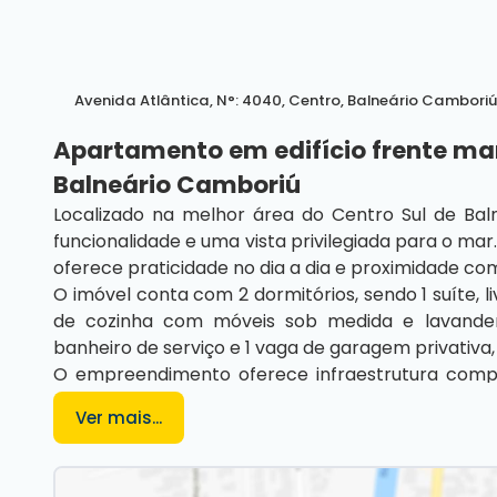
Avenida Atlântica
,
N°:
4040
,
Centro
,
Balneário Cambori
Apartamento em edifício frente mar
Balneário Camboriú
Localizado na melhor área do Centro Sul de Bal
funcionalidade e uma vista privilegiada para o mar
oferece praticidade no dia a dia e proximidade com
O imóvel conta com 2 dormitórios, sendo 1 suíte, 
de cozinha com móveis sob medida e lavanderi
banheiro de serviço e 1 vaga de garagem privativ
O empreendimento oferece infraestrutura compl
equipada, sala de jogos, espaço kids e um terraç
Ver mais...
além de portaria 24 horas.
Ideal para quem busca morar ou investir em uma 
cidade.