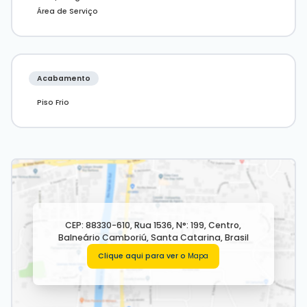
Área de Serviço
Acabamento
Piso Frio
CEP: 88330-610
,
Rua 1536
,
N°:
199
,
Centro
,
Balneário Camboriú
,
Santa Catarina
,
Brasil
Clique aqui para ver o
Mapa