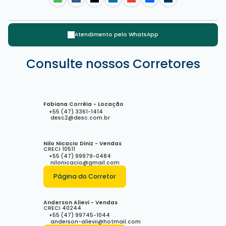
Atendimento pelo
WhatsApp
Rua 3770, 450, 88330-227, Centro, Balneário Camboriú, Santa
Consulte nossos Corretores
Catarina, Brasil
Fabiana Corrêia - Locação
+55 (47) 3361-1414
desc2@desc.com.br
Nilo Nicacio Diniz - Vendas
CRECI
10511
+55 (47) 99979-0484
nilonicacio@gmail.com
Página do Corretor
Anderson Alievi - Vendas
CRECI
40244
+55 (47) 99745-1044
anderson-alievii@hotmail.com