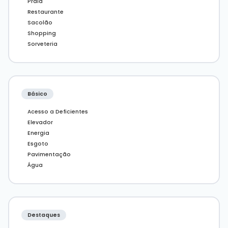
Praia
conheça esse empreendimento incrível.
Restaurante
* Os valores estão sujeitos a alteração sem aviso
Sacolão
prévio.
** Galeria de imagens pode conter
Shopping
representações ilustrativas do imóvel.
Sorveteria
Básico
Acesso a Deficientes
Elevador
Energia
Esgoto
Pavimentação
Água
Destaques