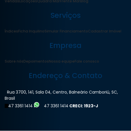
Vendas
Locações
Quadra Mar
Frente Mar
Blog
Serviços
Índices
Ficha Inquilino
Simular Financiamento
Cadastrar Imóvel
Empresa
Sobre nós
Depoimentos
Nossa equipe
Fale conosco
Endereço & Contato
Rua 3700
,
141
,
Sala 04
,
Centro
,
Balneário Camboriú
,
SC
,
Brasil
47 3361 1414
47 3361 1414
CRECI: 1923-J