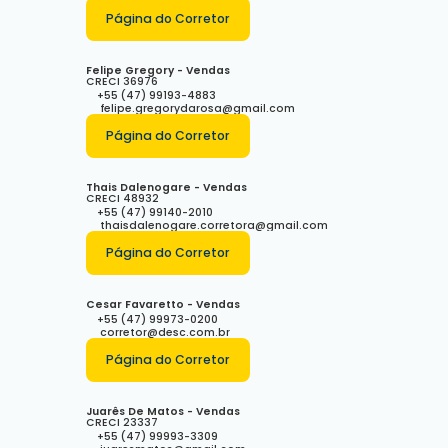
Página do Corretor
Felipe Gregory - Vendas
CRECI
36976
+55 (47) 99193-4883
felipe.gregorydarosa@gmail.com
Página do Corretor
Thais Dalenogare - Vendas
CRECI
48932
+55 (47) 99140-2010
thaisdalenogare.corretora@gmail.com
Página do Corretor
Cesar Favaretto - Vendas
+55 (47) 99973-0200
corretor@desc.com.br
Página do Corretor
Juarês De Matos - Vendas
CRECI
23337
+55 (47) 99993-3309