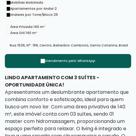
Mobílias:
Mobiliado
Apartamentos por Andar:
2
Andares por Torre/Bloco:
25
Área Privada:
140 m²
Área Útil:
140 m²
Rua 1536
,
N°:
199
,
Centro
,
Balneário Camboriú
,
Santa Catarina
,
Brasil
Atendimento pelo
WhatsApp
LINDO APARTAMENTO COM 3 SUÍTES -
OPORTUNIDADE ÚNICA!
Apresentamos um deslumbrante apartamento que
combina conforto e sofisticação, ideal para quem
busca um novo lar. Com uma área privativa de 140
m², este imóvel conta com 03 suítes, sendo 01
master com hidromassagem, proporcionando um
espaço perfeito para relaxar. O living é integrado e
leva a uma sacada com churrasqueira a carvão. O