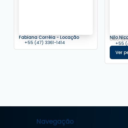
Fabiana Corrêia - Locação
Nilo Nic
CRECI
10511
+55 (47) 3361-1414
+55 (
Navegação