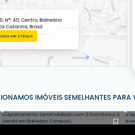
0
,
N°:
411
,
Centro
,
Balneário
ta Catarina
,
Brasil
para ver o
Mapa
sc Imóveis em Balneário Camboriú.
heça esse empreendimento incrível.
o prévio.
** Galeria de imagens pode conter
CIONAMOS IMÓVEIS SEMELHANTES PARA 