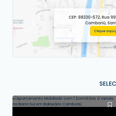
Cozinha equipada
Sacada
CEP: 88330-572
,
Rua 99
Mobiliado e decorado
Camboriú
,
San
01 Vaga de garagem
Clique aqui 
Características do empreendimento:
Salão de festas
Piscina
Lavanderia coletiva
Para mais informações, contate a
imobiliária De
Imóvel disponível para visitação.
Entre em contato com nossos corretores e con
* Os valores estão sujeitos a alteração sem avis
SELE
representações ilustrativas do imóvel.