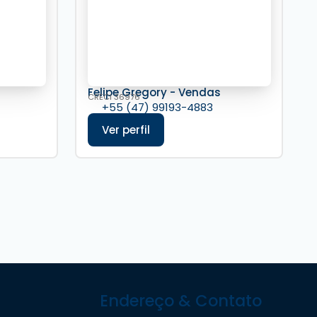
s
Felipe Gregory - Vendas
CRECI
36976
+55 (47) 99193-4883
Endereço & Contato