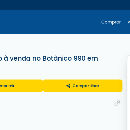
Comprar
A
Hotéis / Pousadas / Residenciais
Comercial e Terrenos
Comercial e Terrenos
o à venda no Botânico 990 em
Imprimir
Compartilhar