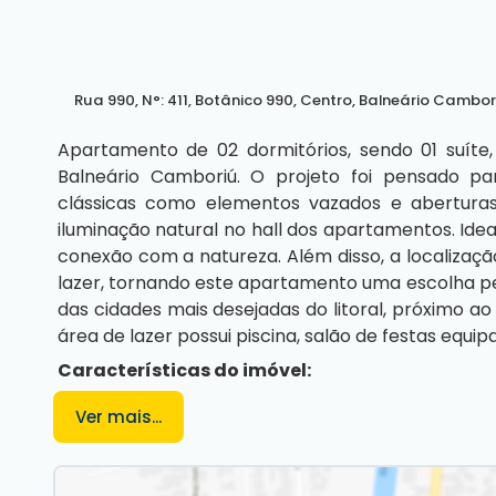
Rua 990
,
N°:
411
,
Botânico 990
,
Centro
,
Balneário Cambor
Apartamento de 02 dormitórios, sendo 01 suíte,
Balneário Camboriú. O projeto foi pensado p
clássicas como elementos vazados e aberturas
iluminação natural no hall dos apartamentos. Idea
conexão com a natureza. Além disso, a localização
lazer, tornando este apartamento uma escolha p
das cidades mais desejadas do litoral, próximo ao 
área de lazer possui piscina, salão de festas equip
Características do imóvel:
02 Dormitórios (sendo 01 suíte)
Ver mais...
02 Banheiros
Sala de estar e jantar