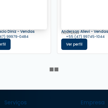
acio Diniz - Vendas
Anderson Alievi - Venda
CRECI
40244
47) 99979-0484
+55 (47) 99745-1044
Serviços
Empresa