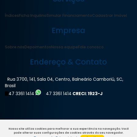
Índices
Ficha Inquilino
Simular Financiamento
Cadastrar Imóvel
Empresa
Sobre nós
Depoimentos
Nossa equipe
Fale conosco
Endereço & Contato
Rua 3700
,
141
,
Sala 04
,
Centro
,
Balneário Camboriú
,
SC
,
Brasil
47 3361 1414
47 3361 1414
CRECI: 1923-J
Nosso site utiliza cookies para melhorar a sua experiência na navegação.
Você
pode alterar suas configurações de cookies através do seu navegador.