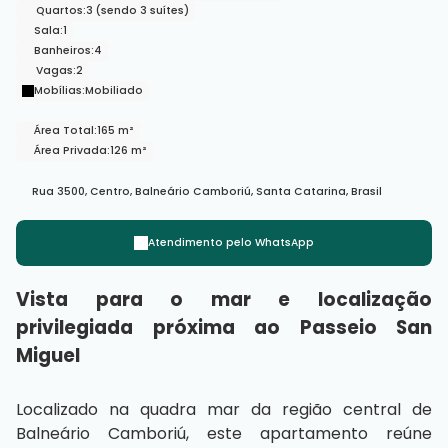
Quartos:
3 (sendo 3 suítes)
Sala:
1
Banheiros:
4
Vagas:
2
Mobílias:
Mobiliado
Área Total:
165 m²
Área Privada:
126 m²
Rua 3500
,
Centro
,
Balneário Camboriú
,
Santa Catarina
,
Brasil
Atendimento pelo
WhatsApp
Vista para o mar e localização
privilegiada próxima ao Passeio San
Miguel
Localizado na quadra mar da região central de
Balneário Camboriú, este apartamento reúne