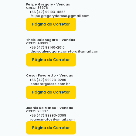
Felipe Gregory - Vendas
CRECI
36976
+55 (47) 99193-4883
felipe.gregorydarosa@gmail.com
Página do Corretor
Thais Dalenogare - Vendas
CRECI
48932
+55 (47) 99140-2010
thaisdalenogare.corretora@gmail.com
Página do Corretor
Cesar Favaretto - Vendas
+55 (47) 99973-0200
corretor@desc.com.br
Página do Corretor
Juarês De Matos - Vendas
CRECI
23337
+55 (47) 99993-3309
juaresmatos@gmail.com
Página do Corretor