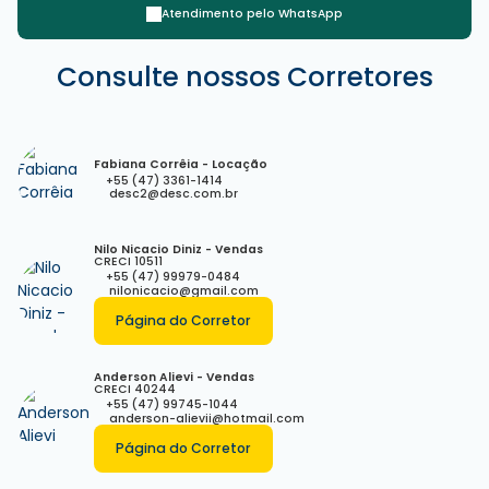
Atendimento pelo
WhatsApp
Rua 3800, 88330-191, Centro, Balneário Camboriú, Santa
Consulte nossos Corretores
Catarina, Brasil
Fabiana Corrêia - Locação
+55 (47) 3361-1414
desc2@desc.com.br
Nilo Nicacio Diniz - Vendas
CRECI
10511
+55 (47) 99979-0484
nilonicacio@gmail.com
Página do Corretor
Anderson Alievi - Vendas
CRECI
40244
+55 (47) 99745-1044
anderson-alievii@hotmail.com
Página do Corretor