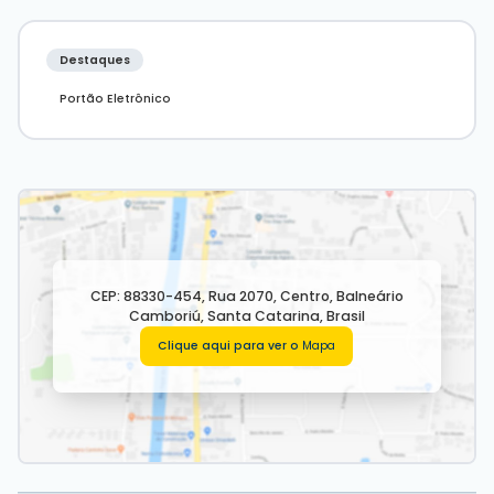
Destaques
Portão Eletrônico
CEP: 88330-454
,
Rua 2070
,
Centro
,
Balneário
Camboriú
,
Santa Catarina
,
Brasil
Clique aqui para ver o
Mapa