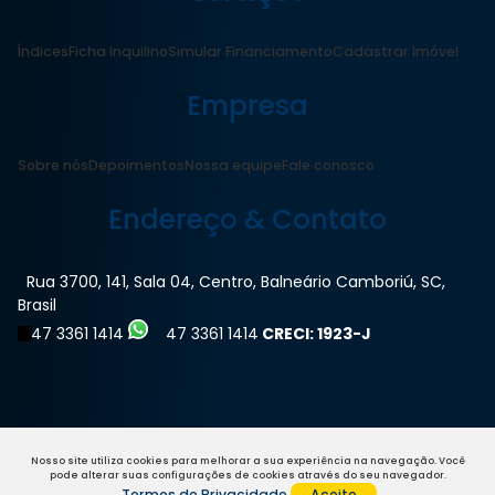
Índices
Ficha Inquilino
Simular Financiamento
Cadastrar Imóvel
Empresa
Sobre nós
Depoimentos
Nossa equipe
Fale conosco
Endereço & Contato
Rua 3700
,
141
,
Sala 04
,
Centro
,
Balneário Camboriú
,
SC
,
Brasil
47 3361 1414
47 3361 1414
CRECI: 1923-J
Nosso site utiliza cookies para melhorar a sua experiência na navegação.
Você
pode alterar suas configurações de cookies através do seu navegador.
Termos de Privacidade
Aceito