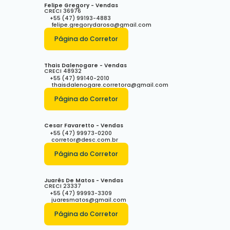
Felipe Gregory - Vendas
CRECI
36976
+55 (47) 99193-4883
felipe.gregorydarosa@gmail.com
Página do Corretor
Thais Dalenogare - Vendas
CRECI
48932
+55 (47) 99140-2010
thaisdalenogare.corretora@gmail.com
Página do Corretor
Cesar Favaretto - Vendas
+55 (47) 99973-0200
corretor@desc.com.br
Página do Corretor
Juarês De Matos - Vendas
CRECI
23337
+55 (47) 99993-3309
juaresmatos@gmail.com
Página do Corretor