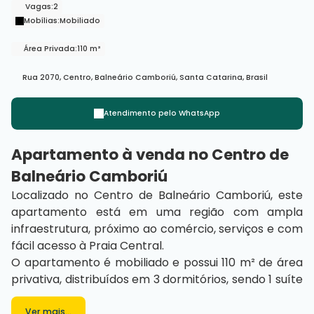
Vagas:
2
Mobílias:
Mobiliado
Área Privada:
110 m²
Rua 2070
,
Centro
,
Balneário Camboriú
,
Santa Catarina
,
Brasil
Atendimento pelo
WhatsApp
Apartamento à venda no Centro de
Balneário Camboriú
Localizado no Centro de Balneário Camboriú, este
apartamento está em uma região com ampla
infraestrutura, próximo ao comércio, serviços e com
fácil acesso à Praia Central.
O apartamento é mobiliado e possui 110 m² de área
privativa, distribuídos em 3 dormitórios, sendo 1 suíte
e 2 demi-suítes, além de banheiro social, cozinha,
área de serviço e sacada com churrasqueira. Conta
Ver mais...