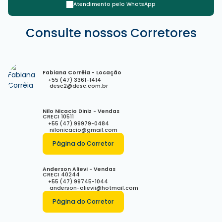
Atendimento pelo
WhatsApp
Rua 1061, 245, 88330-771, Centro, Balneário Camboriú, Santa
Consulte nossos Corretores
Catarina, Brasil
Fabiana Corrêia - Locação
+55 (47) 3361-1414
desc2@desc.com.br
Nilo Nicacio Diniz - Vendas
CRECI
10511
+55 (47) 99979-0484
nilonicacio@gmail.com
Página do Corretor
Anderson Alievi - Vendas
CRECI
40244
+55 (47) 99745-1044
anderson-alievii@hotmail.com
Página do Corretor