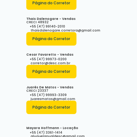
Página do Corretor
Thais Dalenogare - Vendas
CRECI
48932
+55 (47) 99140-2010
thaisdalenogare.corretora@gmail.com
Página do Corretor
Cesar Favaretto - Vendas
+55 (47) 99973-0200
corretor@desc.com.br
Página do Corretor
Juarês De Matos - Vendas
CRECI
23337
+55 (47) 99993-3309
juaresmatos@gmail.com
Página do Corretor
Mayara Hoffmann - Locação
+55 (47) 3361-1414
aluguelanualdesc@gmail.com