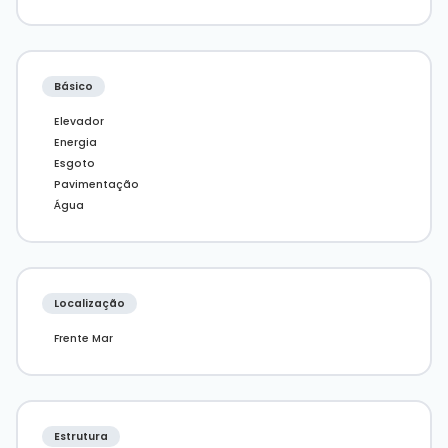
• Salão de festas
• Churrasqueira
Para mais informações, contate a
imobiliária Desc
Imóveis em Balneário Camboriú.
Básico
Elevador
Energia
Esgoto
Pavimentação
Água
Localização
Frente Mar
Estrutura