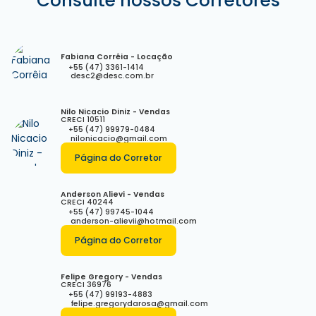
Consulte nossos Corretores
Fabiana Corrêia - Locação
+55 (47) 3361-1414
desc2@desc.com.br
Nilo Nicacio Diniz - Vendas
CRECI
10511
+55 (47) 99979-0484
nilonicacio@gmail.com
Página do Corretor
Anderson Alievi - Vendas
CRECI
40244
+55 (47) 99745-1044
anderson-alievii@hotmail.com
Página do Corretor
Felipe Gregory - Vendas
CRECI
36976
+55 (47) 99193-4883
felipe.gregorydarosa@gmail.com