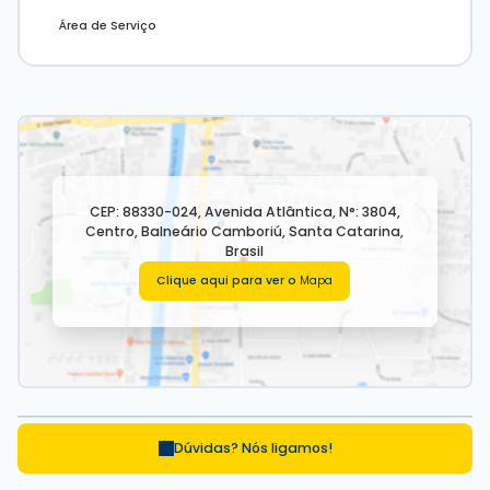
Área de Serviço
CEP: 88330-024
,
Avenida Atlântica
,
N°:
3804
,
Centro
,
Balneário Camboriú
,
Santa Catarina
,
Brasil
Clique aqui para ver o
Mapa
Dúvidas? Nós ligamos!