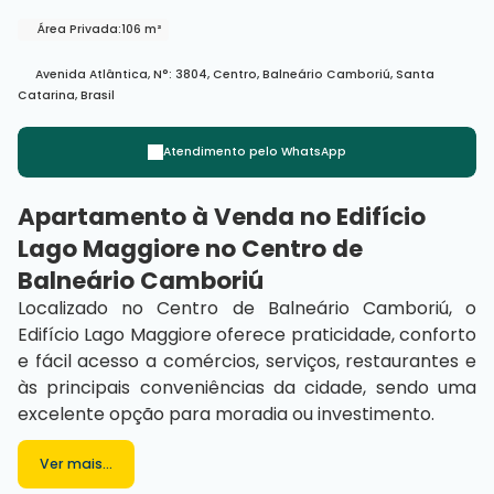
Área Privada:
106 m²
Avenida Atlântica
,
N°:
3804
,
Centro
,
Balneário Camboriú
,
Santa
Catarina
,
Brasil
Atendimento pelo
WhatsApp
Apartamento à Venda no Edifício
Lago Maggiore no Centro de
Balneário Camboriú
Localizado no Centro de Balneário Camboriú, o
Edifício Lago Maggiore oferece praticidade, conforto
e fácil acesso a comércios, serviços, restaurantes e
às principais conveniências da cidade, sendo uma
excelente opção para moradia ou investimento.
O apartamento é
mobiliado
e conta com
3
dormitórios
Ver mais...
, sendo
2 suítes
, além de
banheiro
social
, cozinha, área de serviço e
sacada com