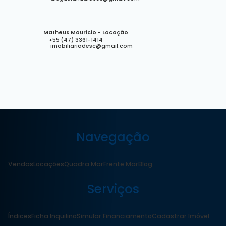
Matheus Mauricio - Locação
+55 (47) 3361-1414
imobiliariadesc@gmail.com
Navegação
Vendas
Locações
Quadra Mar
Frente Mar
Blog
Serviços
Índices
Ficha Inquilino
Simular Financiamento
Cadastrar Imóvel