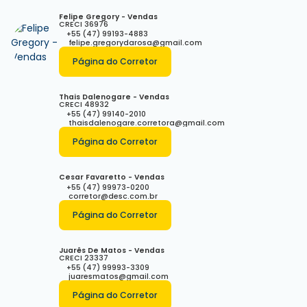
Felipe Gregory - Vendas
CRECI
36976
+55 (47) 99193-4883
felipe.gregorydarosa@gmail.com
Página do Corretor
Thais Dalenogare - Vendas
CRECI
48932
+55 (47) 99140-2010
thaisdalenogare.corretora@gmail.com
Página do Corretor
Cesar Favaretto - Vendas
+55 (47) 99973-0200
corretor@desc.com.br
Página do Corretor
Juarês De Matos - Vendas
CRECI
23337
+55 (47) 99993-3309
juaresmatos@gmail.com
Página do Corretor