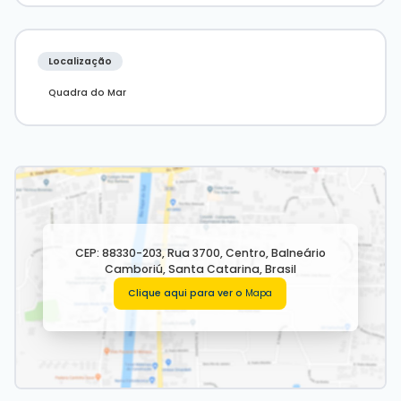
1 vaga de garagem
Infraestrutura do empreendimento:
Localização
Salão de festas
Elevador
Quadra do Mar
Portão eletrônico
Para mais informações, contate a
imobiliária Desc
Imóveis em Balneário Camboriú.
CEP: 88330-203
,
Rua 3700
,
Centro
,
Balneário
Camboriú
,
Santa Catarina
,
Brasil
Clique aqui para ver o
Mapa