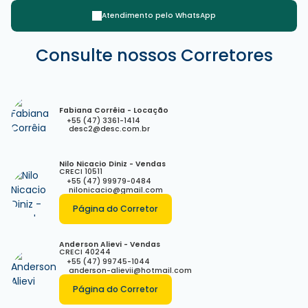
Atendimento pelo
WhatsApp
Rua 2480, 390, 88330-407, Centro, Balneário Camboriú, Santa
Consulte nossos Corretores
Catarina, Brasil
Fabiana Corrêia - Locação
+55 (47) 3361-1414
desc2@desc.com.br
Nilo Nicacio Diniz - Vendas
CRECI
10511
+55 (47) 99979-0484
nilonicacio@gmail.com
Página do Corretor
Anderson Alievi - Vendas
CRECI
40244
+55 (47) 99745-1044
anderson-alievii@hotmail.com
Página do Corretor