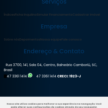
Serviços
Índices
Ficha Inquilino
Simular Financiamento
Cadastrar Imóvel
Empresa
Sobre nós
Depoimentos
Nossa equipe
Fale conosco
Endereço & Contato
Rua 3700
,
141
,
Sala 04
,
Centro
,
Balneário Camboriú
,
SC
,
Brasil
47 3361 1414
47 3361 1414
CRECI: 1923-J
Nosso site utiliza cookies para melhorar a sua experiência na navegação.
Você
pode alterar suas configurações de cookies através do seu navegador.