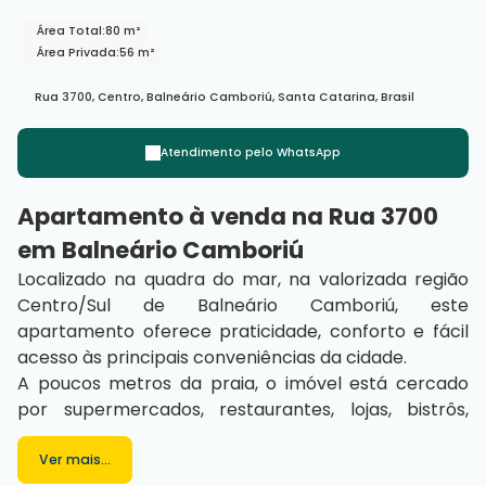
Área Total:
80 m²
Área Privada:
56 m²
Rua 3700
,
Centro
,
Balneário Camboriú
,
Santa Catarina
,
Brasil
Atendimento pelo
WhatsApp
Apartamento à venda na Rua 3700
em
Balneário Camboriú
Localizado na quadra do mar, na valorizada região
Centro/Sul de Balneário Camboriú, este
apartamento oferece praticidade, conforto e fácil
acesso às principais conveniências da cidade.
A poucos metros da praia, o imóvel está cercado
por supermercados, restaurantes, lojas, bistrôs,
farmácias e panificadoras, proporcionando uma
rotina prática e agradável, com tudo acessível a
Ver mais...