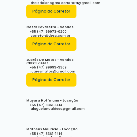
thaisdalenogare.corretora@gmail.com
Página do Corretor
Cesar Favaretto - Vendas
+55 (47) 99973-0200
corretor@desc.com.br
Página do Corretor
Juarês De Matos - Vendas
CRECI
23337
+55 (47) 99993-3309
juaresmatos@gmail.com
Página do Corretor
Mayara Hoffmann - Locação
+55 (47) 3361-1414
aluguelanualdesc@gmail.com
Matheus Mauricio - Locação
+55 (47) 3361-1414