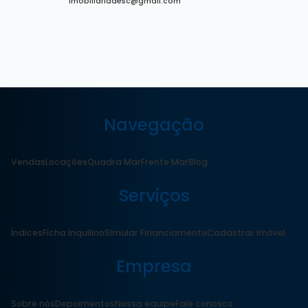
imobiliariadesc@gmail.com
Navegação
Vendas
Locações
Quadra Mar
Frente Mar
Blog
Serviços
Índices
Ficha Inquilino
Simular Financiamento
Cadastrar Imóvel
Empresa
Sobre nós
Depoimentos
Nossa equipe
Fale conosco