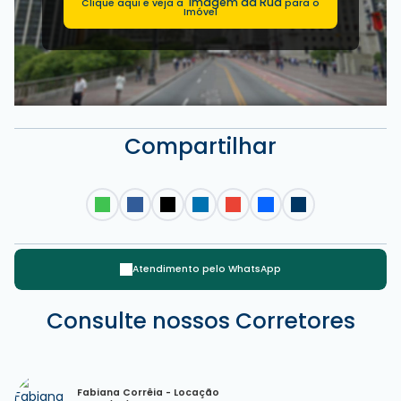
Imagem da Rua
Clique aqui e veja a
para o
Rua 3710, 88330-200, Barra Sul, Balneário Camboriú, Santa
Imóvel
Catarina, Brasil
Compartilhar
Atendimento pelo
WhatsApp
Consulte nossos Corretores
Fabiana Corrêia - Locação