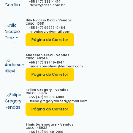
+55 (47) 3361-1414
desc2@desc.com.br
Nilo Nicacio Diniz - Vendas
CRECI
10511
+55 (47) 99979-0484
nilonicacio@gmail.com
Página do Corretor
Anderson Alievi - Vendas
CRECI
40244
+55 (47) 99745-1044
anderson-alievii@hotmail.com
Página do Corretor
Felipe Gregory - Vendas
CRECI
36976
+55 (47) 99193-4883
felipe.gregorydarosa@gmail.com
Página do Corretor
Thais Dalenogare - Vendas
CRECI
48932
+55 (47) 99140-2010