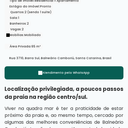
Tipo de Imóvel:
Residencial
»
Apartamento
Estágio do Imóvel:
Pronto
Quartos:
2 (sendo 1 suíte)
Sala:
1
Banheiros:
2
Vagas:
2
Mobílias:
Mobiliado
Área Privada:
65 m²
Rua 3710
,
Barra Sul
,
Balneário Camboriú
,
Santa Catarina
,
Brasil
Atendimento pelo
WhatsApp
Localização privilegiada, a poucos passos
da praia na região centro/sul.
Viver na quadra mar é ter a praticidade de estar
próximo da praia e, ao mesmo tempo, cercado por
algumas das melhores conveniências de Balneário