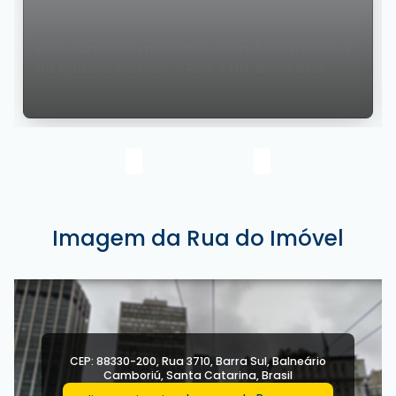
prévio.
Apartamento mobiliado com 2 dormitórios
na quadra do mar – Rua 3710, Balneário
Camboriú
Imagem da Rua do Imóvel
CEP: 88330-200
,
Rua 3710
,
Barra Sul
,
Balneário
Camboriú
,
Santa Catarina
,
Brasil