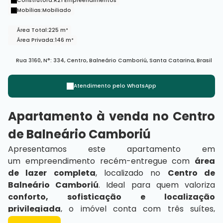
Construtora:
R21 Empreendimentos
Mobílias:
Mobiliado
Área Total:
225 m²
Área Privada:
146 m²
Rua 3160
,
N°:
334
,
Centro
,
Balneário Camboriú
,
Santa Catarina
,
Brasil
Atendimento pelo
WhatsApp
Apartamento à venda no Centro
de Balneário Camboriú
Apresentamos este apartamento em
um empreendimento recém-entregue com
área
de lazer completa
, localizado no
Centro de
Balneário Camboriú
. Ideal para quem valoriza
conforto, sofisticação e localização
privilegiada
, o imóvel conta com três suítes,
lavabo, living integrado, área de serviço e vista para