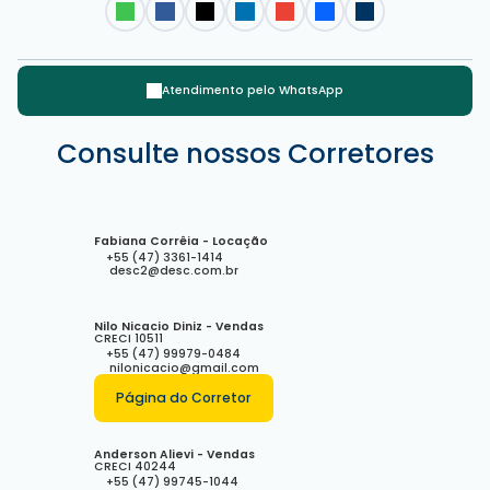
Atendimento pelo
WhatsApp
Avenida Brasil, 88330-063, Centro, Balneário Camboriú, Santa
Consulte nossos Corretores
Catarina, Brasil
Fabiana Corrêia - Locação
+55 (47) 3361-1414
desc2@desc.com.br
Nilo Nicacio Diniz - Vendas
CRECI
10511
+55 (47) 99979-0484
nilonicacio@gmail.com
Página do Corretor
Anderson Alievi - Vendas
CRECI
40244
+55 (47) 99745-1044