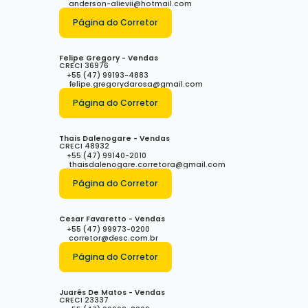
anderson-alievii@hotmail.com
Página do Corretor
Felipe Gregory - Vendas
CRECI
36976
+55 (47) 99193-4883
felipe.gregorydarosa@gmail.com
Página do Corretor
Thais Dalenogare - Vendas
CRECI
48932
+55 (47) 99140-2010
thaisdalenogare.corretora@gmail.com
Página do Corretor
Cesar Favaretto - Vendas
+55 (47) 99973-0200
corretor@desc.com.br
Página do Corretor
Juarês De Matos - Vendas
CRECI
23337