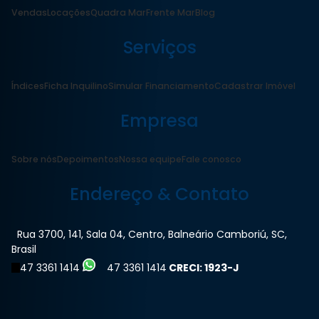
Vendas
Locações
Quadra Mar
Frente Mar
Blog
Serviços
Índices
Ficha Inquilino
Simular Financiamento
Cadastrar Imóvel
Empresa
Sobre nós
Depoimentos
Nossa equipe
Fale conosco
Endereço & Contato
Rua 3700
,
141
,
Sala 04
,
Centro
,
Balneário Camboriú
,
SC
,
Brasil
47 3361 1414
47 3361 1414
CRECI: 1923-J