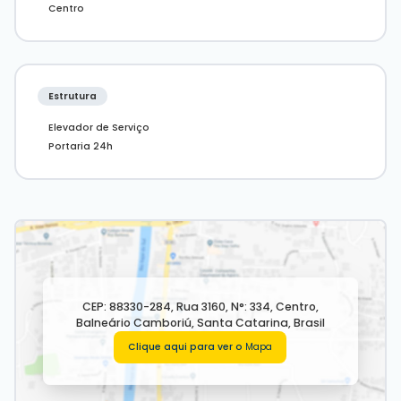
Centro
Estrutura
Elevador de Serviço
Portaria 24h
CEP: 88330-284
,
Rua 3160
,
N°:
334
,
Centro
,
Balneário Camboriú
,
Santa Catarina
,
Brasil
Clique aqui para ver o
Mapa