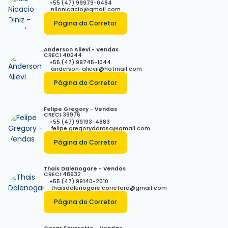
+55 (47) 99979-0484
nilonicacio@gmail.com
Página do Corretor
Anderson Alievi - Vendas
CRECI
40244
+55 (47) 99745-1044
anderson-alievii@hotmail.com
Página do Corretor
Felipe Gregory - Vendas
CRECI
36976
+55 (47) 99193-4883
felipe.gregorydarosa@gmail.com
Página do Corretor
Thais Dalenogare - Vendas
CRECI
48932
+55 (47) 99140-2010
thaisdalenogare.corretora@gmail.com
Página do Corretor