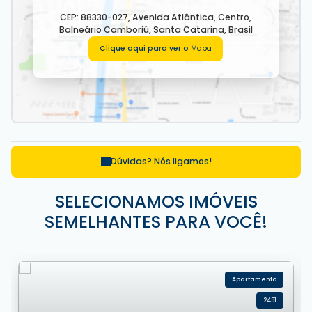
Imóveis em Balneário Camboriú.
Imóvel disponível para visitação.
CEP: 88330-027
,
Avenida Atlântica
,
Centro
,
Balneário Camboriú
,
Santa Catarina
,
Brasil
Entre em contato com nossos corretores e conheça
esse empreendimento incrível.
Clique aqui para ver o
Mapa
* Os valores estão sujeitos a alteração sem aviso
prévio. ** Galeria de imagens pode conter
representações ilustrativas do imóvel.
Dúvidas? Nós ligamos!
SELECIONAMOS IMÓVEIS
SEMELHANTES PARA VOCÊ!
Apartamento
2451