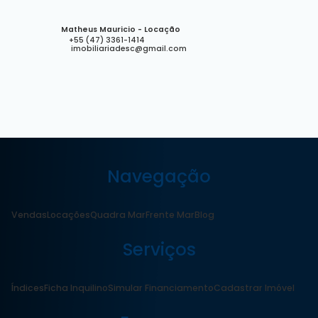
Matheus Mauricio - Locação
+55 (47) 3361-1414
imobiliariadesc@gmail.com
Navegação
Vendas
Locações
Quadra Mar
Frente Mar
Blog
Serviços
Índices
Ficha Inquilino
Simular Financiamento
Cadastrar Imóvel