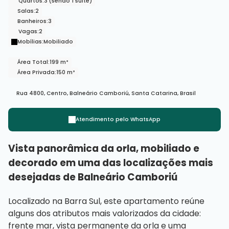
Quartos:
3 (sendo 1 suíte)
Salas:
2
Banheiros:
3
Vagas:
2
Mobílias:
Mobiliado
Área Total:
199 m²
Área Privada:
150 m²
Rua 4800
,
Centro
,
Balneário Camboriú
,
Santa Catarina
,
Brasil
Atendimento pelo
WhatsApp
Vista panorâmica da orla, mobiliado e
decorado em uma das localizações mais
desejadas de Balneário Camboriú
Localizado na Barra Sul, este apartamento reúne
alguns dos atributos mais valorizados da cidade:
frente mar, vista permanente da orla e uma