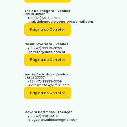
Thais Dalenogare - Vendas
CRECI
48932
+55 (47) 99140-2010
thaisdalenogare.corretora@gmail.com
Página do Corretor
Cesar Favaretto - Vendas
+55 (47) 99973-0200
corretor@desc.com.br
Página do Corretor
Juarês De Matos - Vendas
CRECI
23337
+55 (47) 99993-3309
juaresmatos@gmail.com
Página do Corretor
Mayara Hoffmann - Locação
+55 (47) 3361-1414
aluguelanualdesc@gmail.com