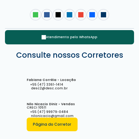
Atendimento pelo
WhatsApp
Avenida Atlântica, 3950, 88330-024, Centro, Balneário
Consulte nossos Corretores
Camboriú, Santa Catarina, Brasil
Fabiana Corrêia - Locação
+55 (47) 3361-1414
desc2@desc.com.br
Nilo Nicacio Diniz - Vendas
CRECI
10511
+55 (47) 99979-0484
nilonicacio@gmail.com
Página do Corretor