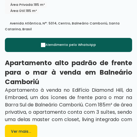
Área Privada:
185 m²
Área Útil:
185 m²
Avenida Atlântica
,
N°:
5014
,
Centro
,
Balneário Camboriú
,
Santa
Catarina
,
Brasil
Atendimento pelo
WhatsApp
Apartamento alto padrão de frente
para o mar à venda em Balneário
Camboriú
Apartamento à venda no Edifício Diamond Hill, da
Embraed, um dos ícones de frente para o mar na
Barra Sul de Balneário Camboriú. Com 185m² de área
privativa, o apartamento conta com 3 suítes, sendo
uma delas master com closet, living integrado com
sala de estar, sala de jantar e espaço gourmet com
Ver mais...
churrasqueira a gás, além de cozinha, área de