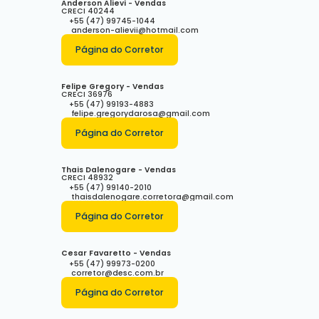
Anderson Alievi - Vendas
CRECI
40244
+55 (47) 99745-1044
anderson-alievii@hotmail.com
Página do Corretor
Felipe Gregory - Vendas
CRECI
36976
+55 (47) 99193-4883
felipe.gregorydarosa@gmail.com
Página do Corretor
Thais Dalenogare - Vendas
CRECI
48932
+55 (47) 99140-2010
thaisdalenogare.corretora@gmail.com
Página do Corretor
Cesar Favaretto - Vendas
+55 (47) 99973-0200
corretor@desc.com.br
Página do Corretor