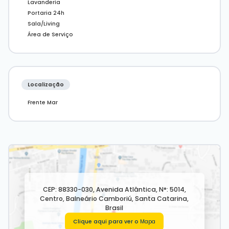
Lavanderia
Portaria 24h
Sala/Living
Área de Serviço
Localização
Frente Mar
CEP: 88330-030
,
Avenida Atlântica
,
N°:
5014
,
Centro
,
Balneário Camboriú
,
Santa Catarina
,
Brasil
Clique aqui para ver o
Mapa