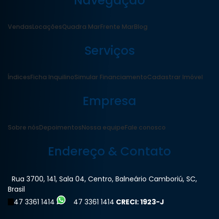
Navegação
Vendas
Locações
Quadra Mar
Frente Mar
Blog
Serviços
Índices
Ficha Inquilino
Simular Financiamento
Cadastrar Imóvel
Empresa
Sobre nós
Depoimentos
Nossa equipe
Fale conosco
Endereço & Contato
Rua 3700
,
141
,
Sala 04
,
Centro
,
Balneário Camboriú
,
SC
,
Brasil
47 3361 1414
47 3361 1414
CRECI: 1923-J