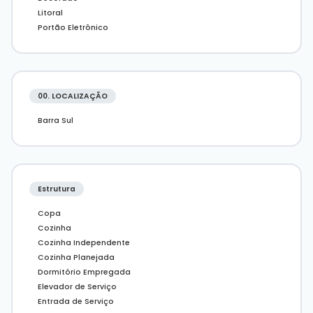
Elevador de serviço e social
Litoral
Para mais informações, contate a
imobiliária Desc
Portão Eletrônico
Imóveis em Balneário Camboriú.
00. LOCALIZAÇÃO
Barra Sul
Estrutura
Copa
Cozinha
Cozinha Independente
Cozinha Planejada
Dormitório Empregada
Elevador de Serviço
Entrada de Serviço