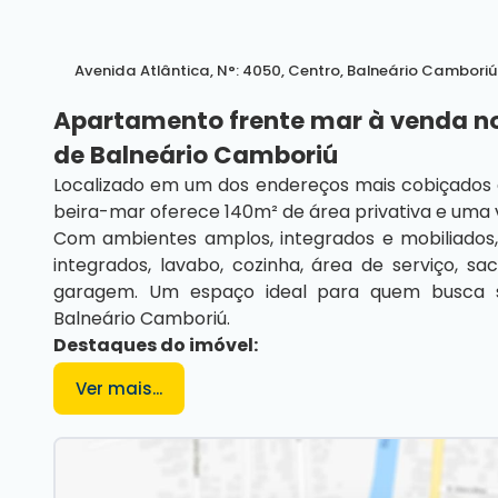
Avenida Atlântica
,
N°:
4050
,
Centro
,
Balneário Camboriú
Apartamento frente mar à venda no E
de Balneário Camboriú
Localizado em um dos endereços mais cobiçados d
beira-mar oferece 140m² de área privativa e uma v
Com ambientes amplos, integrados e mobiliados,
integrados, lavabo, cozinha, área de serviço, 
garagem. Um espaço ideal para quem busca sof
Balneário Camboriú.
Destaques do imóvel:
3 suítes
Ver mais...
Lavabo
Sala de estar e jantar integradas
Cozinha
Área de serviço