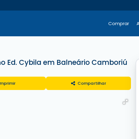
Comprar
A
Hotéis / Pousadas / Residenciais
Comercial e Terrenos
Comercial e Terrenos
o Ed. Cybila em Balneário Camboriú
Imprimir
Compartilhar