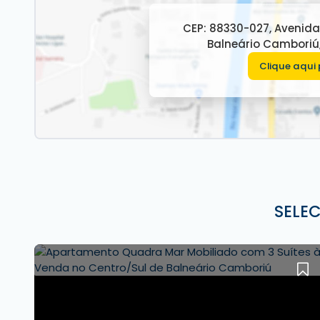
Sacada ampla com churrasqueira e vista pa
2 vagas de garagem
CEP: 88330-027
,
Avenida
140m² de área privativa
Balneário Camboriú
Mobiliado
Clique aqui 
Entrada de serviço exclusiva
Infraestrutura do empreendimento:
Salão de festas
Para mais informações, contate a
imobiliária De
SELE