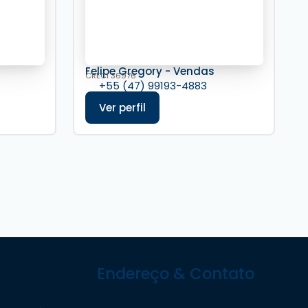
s
Felipe Gregory - Vendas
CRECI
36976
+55 (47) 99193-4883
Endereço & Contato