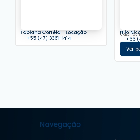
Fabiana Corrêia - Locação
Nilo Nic
CRECI
10511
+55 (47) 3361-1414
+55 (
Navegação