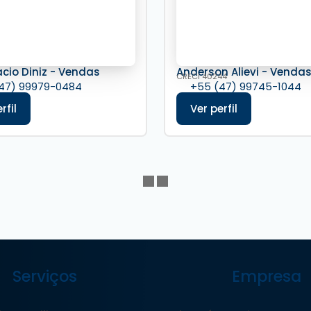
acio Diniz - Vendas
Anderson Alievi - Venda
CRECI
40244
47) 99979-0484
+55 (47) 99745-1044
Serviços
Empresa