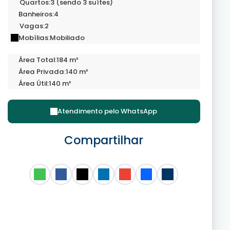
Quartos:
3 (sendo 3 suítes)
Banheiros:
4
Vagas:
2
Mobílias:
Mobiliado
Área Total:
184 m²
Área Privada:
140 m²
Área Útil:
140 m²
Atendimento pelo
WhatsApp
Compartilhar