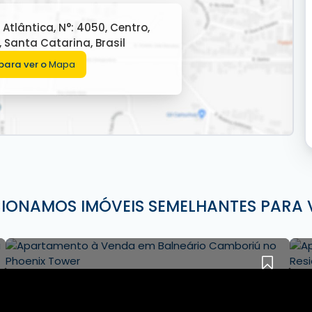
norâmica do mar
 Atlântica
,
N°:
4050
,
Centro
,
,
Santa Catarina
,
Brasil
para ver o
Mapa
sc Imóveis em Balneário Camboriú.
CIONAMOS IMÓVEIS SEMELHANTES PARA 