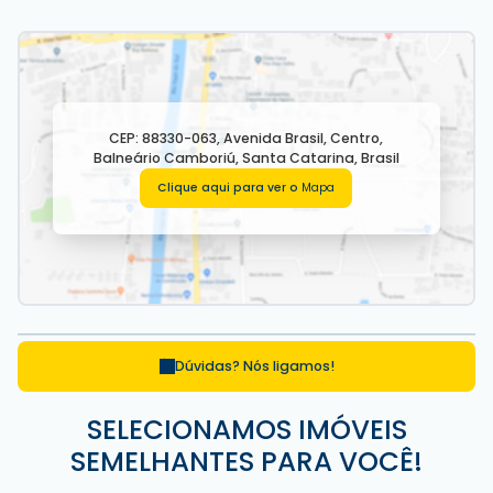
CEP: 88330-063
,
Avenida Brasil
,
Centro
,
Balneário Camboriú
,
Santa Catarina
,
Brasil
Clique aqui para ver o
Mapa
Dúvidas? Nós ligamos!
SELECIONAMOS IMÓVEIS
SEMELHANTES PARA VOCÊ!