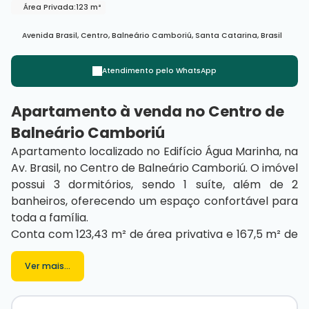
Área Privada:
123 m²
Avenida Brasil
,
Centro
,
Balneário Camboriú
,
Santa Catarina
,
Brasil
Atendimento pelo
WhatsApp
Apartamento à venda no Centro de
Balneário Camboriú
Apartamento localizado no Edifício Água Marinha, na
Av. Brasil, no Centro de Balneário Camboriú. O imóvel
possui 3 dormitórios, sendo 1 suíte, além de 2
banheiros, oferecendo um espaço confortável para
toda a família.
Conta com 123,43 m² de área privativa e 167,5 m² de
área total. A planta dispõe de ambientes bem
distribuídos, além de sacada e varanda que
Ver mais...
proporcionam mais ventilação e luminosidade aos
ambientes.