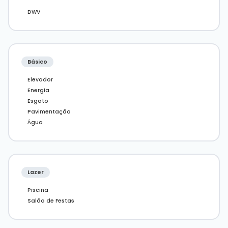
Imóveis em Balneário Camboriú.
DWV
Básico
Elevador
Energia
Esgoto
Pavimentação
Água
Lazer
Piscina
Salão de Festas