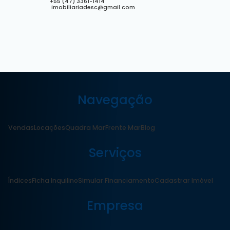
+55 (47) 3361-1414
imobiliariadesc@gmail.com
Navegação
Vendas
Locações
Quadra Mar
Frente Mar
Blog
Serviços
Índices
Ficha Inquilino
Simular Financiamento
Cadastrar Imóvel
Empresa