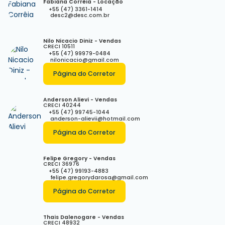
Fabiana Corrêia - Locação
+55 (47) 3361-1414
desc2@desc.com.br
Nilo Nicacio Diniz - Vendas
CRECI
10511
+55 (47) 99979-0484
nilonicacio@gmail.com
Página do Corretor
Anderson Alievi - Vendas
CRECI
40244
+55 (47) 99745-1044
anderson-alievii@hotmail.com
Página do Corretor
Felipe Gregory - Vendas
CRECI
36976
+55 (47) 99193-4883
felipe.gregorydarosa@gmail.com
Página do Corretor
Thais Dalenogare - Vendas
CRECI
48932