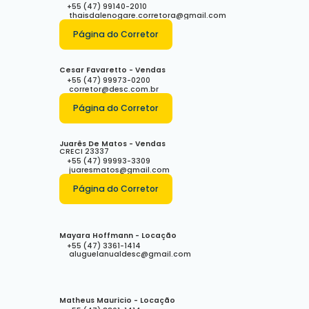
+55 (47) 99140-2010
thaisdalenogare.corretora@gmail.com
Página do Corretor
Cesar Favaretto - Vendas
+55 (47) 99973-0200
corretor@desc.com.br
Página do Corretor
Juarês De Matos - Vendas
CRECI
23337
+55 (47) 99993-3309
juaresmatos@gmail.com
Página do Corretor
Mayara Hoffmann - Locação
+55 (47) 3361-1414
aluguelanualdesc@gmail.com
Matheus Mauricio - Locação