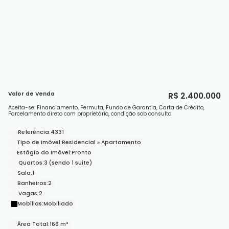
Valor de Venda
R$
2.400.000
Aceita-se: Financiamento, Permuta, Fundo de Garantia, Carta de Crédito,
Parcelamento direto com proprietário, condição sob consulta
Referência:
4331
Tipo de Imóvel:
Residencial
»
Apartamento
Estágio do Imóvel:
Pronto
Quartos:
3 (sendo 1 suíte)
Sala:
1
Banheiros:
2
Vagas:
2
Mobílias:
Mobiliado
Área Total:
166 m²