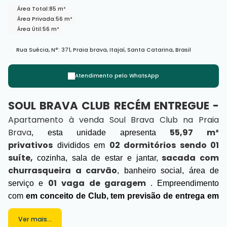
Área Total:
85 m²
Área Privada:
56 m²
Área Útil:
56 m²
Rua Suécia
,
N°:
371
,
Praia brava
,
Itajaí
,
Santa Catarina
,
Brasil
Atendimento pelo
WhatsApp
SOUL BRAVA CLUB RECÉM ENTREGUE -
Apartamento à venda Soul Brava Club na Praia
Brava
55,97 m²
, esta unidade
apresenta
privativos
02 dormitórios sendo 01
divididos em
suíte,
sacada com
cozinha, sala de estar e jantar,
churrasqueira a carvão
, banheiro social, área de
01
vaga de garagem
serviço e
. E
mpreendimento
com
em conceito de Club, tem
previsão de entrega em
setembro de 2025, apresenta 1600 m² de área de lazer
Ver mais...
além de
privativa com ambientes para toda família,