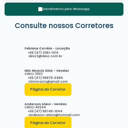
Atendimento pelo
WhatsApp
Rua Aririba, 163, 88306-780, Praia brava, Itajaí, Santa Catarina,
Consulte nossos Corretores
Brasil
Fabiana Corrêia - Locação
+55 (47) 3361-1414
desc2@desc.com.br
Nilo Nicacio Diniz - Vendas
CRECI
10511
+55 (47) 99979-0484
nilonicacio@gmail.com
Página do Corretor
Anderson Alievi - Vendas
CRECI
40244
+55 (47) 99745-1044
anderson-alievii@hotmail.com
Página do Corretor