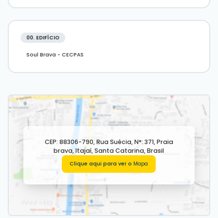
00. EDIFÍCIO
Soul Brava - CECPAS
CEP: 88306-790
,
Rua Suécia
,
N°:
371
,
Praia
brava
,
Itajaí
,
Santa Catarina
,
Brasil
Clique aqui para ver o
Mapa