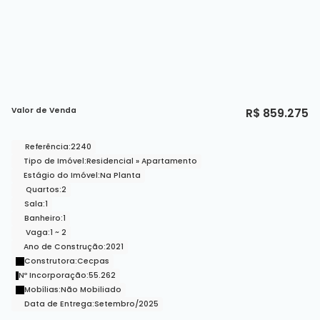
Valor de Venda
R$
859.275
Referência:
2240
Tipo de Imóvel:
Residencial
»
Apartamento
Estágio do Imóvel:
Na Planta
Quartos:
2
Sala:
1
Banheiro:
1
Vaga:
1 ~ 2
Ano de Construção:
2021
Construtora:
Cecpas
Nº Incorporação:
55.262
Mobílias:
Não Mobiliado
Data de Entrega:
Setembro/2025