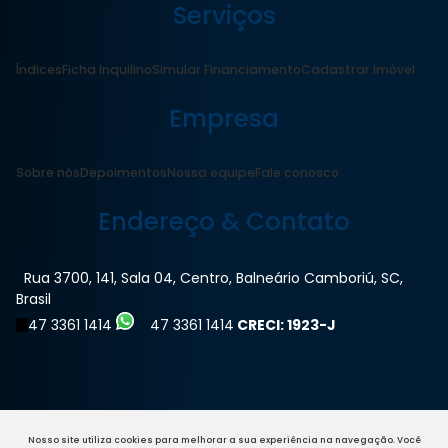
Serviços
Índices
Ficha Inquilino
Simular Financiamento
Cadastrar Imóvel
Empresa
Sobre nós
Depoimentos
Nossa equipe
Fale conosco
Endereço & Contato
Rua 3700
,
141
,
Sala 04
,
Centro
,
Balneário Camboriú
,
SC
,
Brasil
47 3361 1414
47 3361 1414
CRECI: 1923-J
Nosso site utiliza cookies para melhorar a sua experiência na navegação.
Você