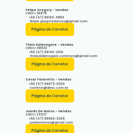
Felipe Gregory - Vendas
CRECI
36976
+55 (47) 99193-4883
felipe.gregorydarosa@gmail.com
Página do Corretor
Thais Dalenogare - Vendas
CRECI
48932
+55 (47) 99140-2010
thaisdalenogare.corretora@gmail.com
Página do Corretor
Cesar Favaretto - Vendas
+55 (47) 99973-0200
corretor@desc.com.br
Página do Corretor
Juarês De Matos - Vendas
CRECI
23337
+55 (47) 99993-3309
juaresmatos@gmail.com
Página do Corretor