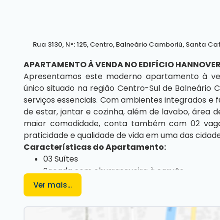
Rua 3130
,
N°:
125
,
Centro
,
Balneário Camboriú
,
Santa Cat
APARTAMENTO À VENDA NO EDIFÍCIO HANNOVER
Apresentamos este moderno apartamento à ve
único situado na região Centro-Sul de Balneário 
serviços essenciais. Com ambientes integrados e fun
de estar, jantar e cozinha, além de lavabo, área 
maior comodidade, conta também com 02 vaga
praticidade e qualidade de vida em uma das cidade
Características do Apartamento:
03 Suítes
Sacada com churrasqueira à carvão
Laje técnica
Ver mais...
02 Vagas de garagem
Sacada
Churrasqueira