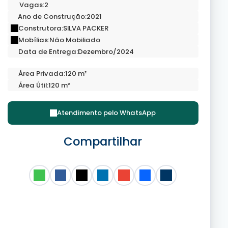
Vagas:
2
Ano de Construção:
2021
Construtora:
SILVA PACKER
Mobílias:
Não Mobiliado
Data de Entrega:
Dezembro/2024
Área Privada:
120 m²
Área Útil:
120 m²
Atendimento pelo
WhatsApp
Compartilhar