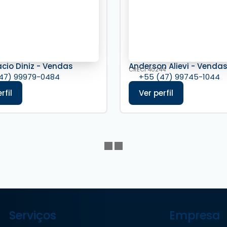
acio Diniz - Vendas
Anderson Alievi - Venda
CRECI
40244
47) 99979-0484
+55 (47) 99745-1044
Serviços
Empresa