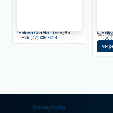
Fabiana Corrêia - Locação
Nilo Nic
CRECI
10511
+55 (47) 3361-1414
+55 (
Navegação