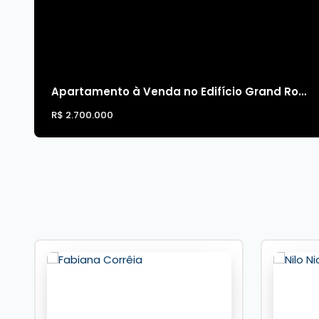
Pub
Playground
Academia
Brinquedoteca
Elevador
Hall de entrada decorado e mobiliado
Apartamento à Venda no Edifício Grand Royale em Balneário Camboriú
Medidores de água, luz e gás individuais
R$
2.700.000
Para mais informações entre em contato com a
i