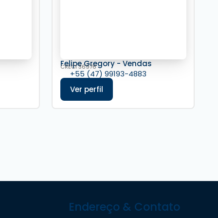
s
Felipe Gregory - Vendas
CRECI
36976
+55 (47) 99193-4883
Endereço & Contato