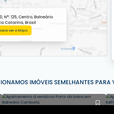
30
,
N°:
125
,
Centro
,
Balneário
ta Catarina
,
Brasil
para ver o
Mapa
CIONAMOS IMÓVEIS SEMELHANTES PARA 