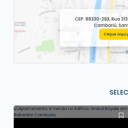
Acabamento em gesso
Sala de Estar
CEP: 88330-293
,
Rua 31
Porcelanato
Camboriú
,
San
Área de Serviço
Sala de jantar
Clique aqui 
Lavabo
Gás Individual
Hidrômetro Individual
Espera para split
Características do Empreendimento:
Salão de festas
Pub
Piscina
SELE
Playground
Academia
Brinquedoteca
Salão de festas
Piscina