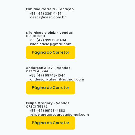
Fabiana Corrêia - Locação
+55 (47) 3361-1414
desc2@desc.com.br
Nilo Nicacio Diniz - Vendas
CRECI
10511
+55 (47) 99979-0484
nilonicacio@gmail.com
Página do Corretor
Anderson Alievi - Vendas
CRECI
40244
+55 (47) 99745-1044
anderson-alievii@hotmail.com
Página do Corretor
Felipe Gregory - Vendas
CRECI
36976
+55 (47) 99193-4883
felipe.gregorydarosa@gmail.com
Página do Corretor