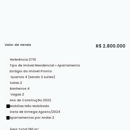
Valor de Venda
R$
2.800.000
Referência:
3710
Tipo de Imóvel:
Residencial
»
Apartamento
Estágio do Imóvel:
Pronto
Quartos:
4 (sendo 2 suítes)
Salas:
2
Banheiros:
4
Vagas:
2
Ano de Construção:
2022
Mobílias:
Não Mobiliado
Data de Entrega:
Agosto/2024
Apartamentos por Andar:
2
Área Total:
190 m²