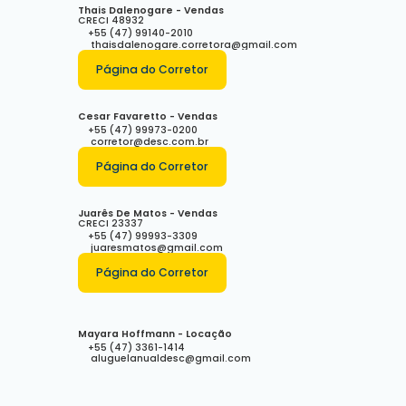
Thais Dalenogare - Vendas
CRECI
48932
+55 (47) 99140-2010
thaisdalenogare.corretora@gmail.com
Página do Corretor
Cesar Favaretto - Vendas
+55 (47) 99973-0200
corretor@desc.com.br
Página do Corretor
Juarês De Matos - Vendas
CRECI
23337
+55 (47) 99993-3309
juaresmatos@gmail.com
Página do Corretor
Mayara Hoffmann - Locação
+55 (47) 3361-1414
aluguelanualdesc@gmail.com