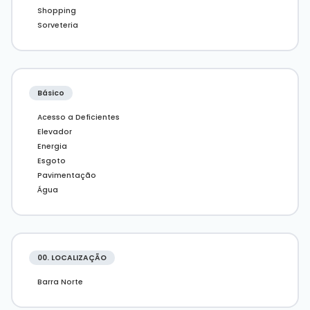
representações ilustrativas do imóvel.
Shopping
Sorveteria
Básico
Acesso a Deficientes
Elevador
Energia
Esgoto
Pavimentação
Água
00. LOCALIZAÇÃO
Barra Norte