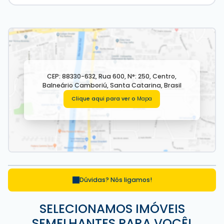
CEP: 88330-632
,
Rua 600
,
N°:
250
,
Centro
,
Balneário Camboriú
,
Santa Catarina
,
Brasil
Clique aqui para ver o
Mapa
Dúvidas? Nós ligamos!
SELECIONAMOS IMÓVEIS
SEMELHANTES PARA VOCÊ!