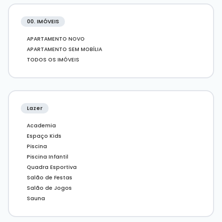
Vem para a
DESC
, a sua
imobiliária
de
Balneário
Camboriú.
00. IMÓVEIS
Características do imóvel:
APARTAMENTO NOVO
04 dormitórios, sendo 02 suítes e 02 demi-
APARTAMENTO SEM MOBÍLIA
suítes
TODOS OS IMÓVEIS
Living integrado
Vista panorâmica
Área de serviço
Cozinha americana
Lazer
Churrasqueira
Academia
Closet
Espaço Kids
Fechadura digital
Piscina
02 vagas de garagem
Piscina Infantil
Características do empreendimento:
Quadra Esportiva
Academia
Salão de Festas
Bar
Salão de Jogos
Sauna
Brinquedoteca
Salão de festas