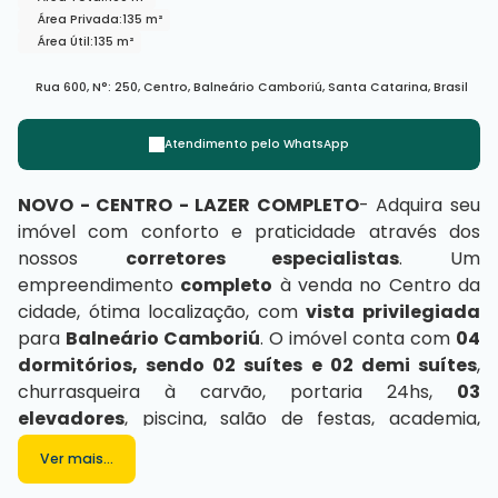
Área Privada:
135 m²
Área Útil:
135 m²
Rua 600
,
N°:
250
,
Centro
,
Balneário Camboriú
,
Santa Catarina
,
Brasil
Atendimento pelo
WhatsApp
NOVO - CENTRO - LAZER COMPLETO
-
Adquira seu
imóvel com conforto e praticidade através dos
nossos
corretores especialistas
. Um
empreendimento
completo
à venda no Centro da
cidade, ótima localização, com
vista privilegiada
para
Balneário Camboriú
. O imóvel conta com
04
dormitórios, sendo 02 suítes e 02 demi suítes
,
churrasqueira à carvão, portaria 24hs,
03
elevadores
, piscina, salão de festas, academia,
jacuzzi, entre outros ambientes para
aproveitar
Ver mais...
com pessoas especiais.