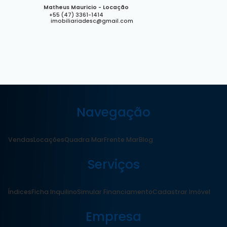
Matheus Mauricio - Locação
+55 (47) 3361-1414
imobiliariadesc@gmail.com
Navegação
Vendas
Locações
Quadra Mar
Frente Mar
Blog
Serviços
Índices
Ficha Inquilino
Simular Financiamento
Cadastrar Imóvel
Empresa