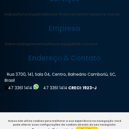
Índices
Ficha Inquilino
Simular Financiamento
Cadastrar Imóvel
Empresa
Sobre nós
Depoimentos
Nossa equipe
Fale conosco
Endereço & Contato
Rua 3700
,
141
,
Sala 04
,
Centro
,
Balneário Camboriú
,
SC
,
Brasil
47 3361 1414
47 3361 1414
CRECI: 1923-J
Nosso site utiliza cookies para melhorar a sua experiência na navegação.
Você
pode alterar suas configurações de cookies através do seu navegador.