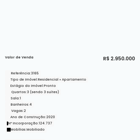
Valor de Venda
R$
2.950.000
Referência:
3165
Tipo de Imóvel:
Residencial
»
Apartamento
Estágio do Imóvel:
Pronto
Quartos:
3 (sendo 3 suítes)
Sala:
1
Banheiros:
4
Vagas:
2
Ano de Construção:
2020
Nº Incorporação:
124.737
Mobílias:
Mobiliado