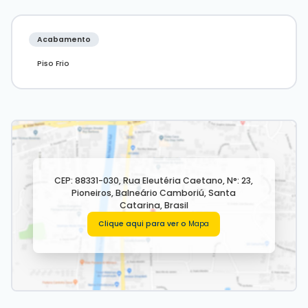
Acabamento
Piso Frio
CEP: 88331-030
,
Rua Eleutéria Caetano
,
N°:
23
,
Pioneiros
,
Balneário Camboriú
,
Santa
Catarina
,
Brasil
Clique aqui para ver o
Mapa