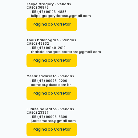
Felipe Gregory - Vendas
CRECI
36976
+55 (47) 99193-4883
felipe.gregorydarosa@gmail.com
Página do Corretor
Thais Dalenogare - Vendas
CRECI
48932
+55 (47) 99140-2010
thaisdalenogare.corretora@gmail.com
Página do Corretor
Cesar Favaretto - Vendas
+55 (47) 99973-0200
corretor@desc.com.br
Página do Corretor
Juarês De Matos - Vendas
CRECI
23337
+55 (47) 99993-3309
juaresmatos@gmail.com
Página do Corretor