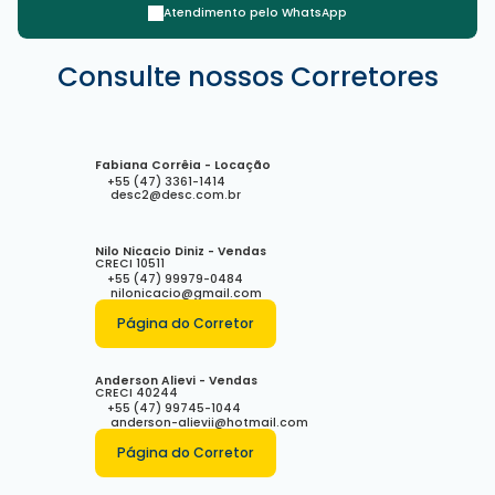
Atendimento pelo
WhatsApp
Rua Bruno Silva, 222, 88331-065, Pioneiros, Balneário Camboriú,
Consulte nossos Corretores
Santa Catarina, Brasil
Fabiana Corrêia - Locação
+55 (47) 3361-1414
desc2@desc.com.br
Nilo Nicacio Diniz - Vendas
CRECI
10511
+55 (47) 99979-0484
nilonicacio@gmail.com
Página do Corretor
Anderson Alievi - Vendas
CRECI
40244
+55 (47) 99745-1044
anderson-alievii@hotmail.com
Página do Corretor