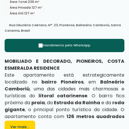
Área Total:
239 m²
Área Privada:
127 m²
Área Útil:
127 m²
Rua Eleutéria Caetano
,
N°:
23
,
Pioneiros
,
Balneário Camboriú
,
Santa
Catarina
,
Brasil
Atendimento pelo
WhatsApp
MOBILIADO E DECORADO, PIONEIROS, COSTA
ESMERALDA RESIDENCE
Este apartamento está estrategicamente
localizado no
bairro Pioneiros
, em
Balneário
Camboriú
, uma das cidades mais charmosas e
turísticas do
litoral catarinense
. O bairro fica
próximo da
praia
, da
Estrada da Rainha
e da
roda
gigante
, o principal ponto turístico da cidade. O
apartamento conta com
126 metros quadrados
de área privativa
e é dividido em
03 suítes
, sala de
Ver mais...