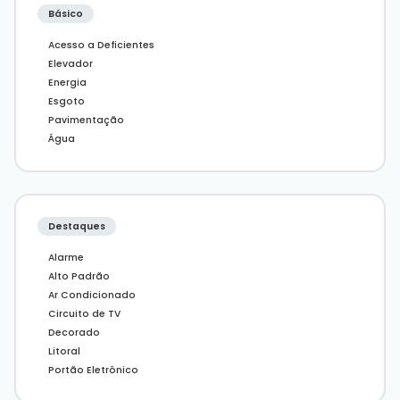
Básico
Imóveis em Balneário Camboriú.
Imóvel disponível para visitação.
Acesso a Deficientes
Entre em contato com nossos corretores e
Elevador
conheça esse empreendimento incrível.
Energia
Esgoto
* Os valores estão sujeitos a alteração sem aviso
Pavimentação
prévio.
** Galeria de imagens pode conter
Água
representações ilustrativas do imóvel.
Destaques
Alarme
Alto Padrão
Ar Condicionado
Circuito de TV
Decorado
Litoral
Portão Eletrônico