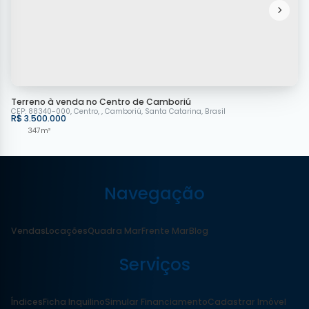
Terreno à venda no Centro de Camboriú
CEP: 88340-000
,
Centro
,
Camboriú
,
Santa Catarina
,
Brasil
R$
3.500.000
347m²
Navegação
Vendas
Locações
Quadra Mar
Frente Mar
Blog
Serviços
Índices
Ficha Inquilino
Simular Financiamento
Cadastrar Imóvel