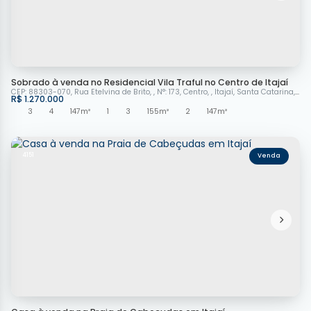
Sobrado à venda no Residencial Vila Traful no Centro de Itajaí
CEP: 88303-070
,
Rua Etelvina de Brito
,
N°:
173
,
Centro
,
Itajaí
,
Santa Catarina
,
Bras
R$
1.270.000
3
4
147m²
1
3
155m²
2
147m²
4151