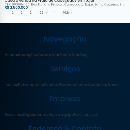
Casa à venda na Praia de Cabeçudas em Itajaí
CEP: 88306-430
,
Rua Floriano Peixoto
,
Cabeçudas
,
Itajaí
,
Santa Catarina
,
Brasil
R$
2.500.000
2
2
2
125m²
1
462m²
Navegação
Vendas
Locações
Quadra Mar
Frente Mar
Blog
Serviços
Índices
Ficha Inquilino
Simular Financiamento
Cadastrar Imóvel
Empresa
Sobre nós
Depoimentos
Nossa equipe
Fale conosco
Endereço & Contato