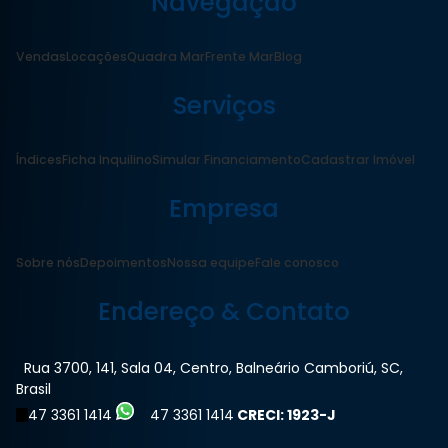
Navegação
Vendas
Locações
Quadra Mar
Frente Mar
Blog
Serviços
Índices
Ficha Inquilino
Simular Financiamento
Cadastrar Imóvel
Empresa
Sobre nós
Depoimentos
Nossa equipe
Fale conosco
Endereço & Contato
Rua 3700
,
141
,
Sala 04
,
Centro
,
Balneário Camboriú
,
SC
,
Brasil
47 3361 1414
47 3361 1414
CRECI: 1923-J