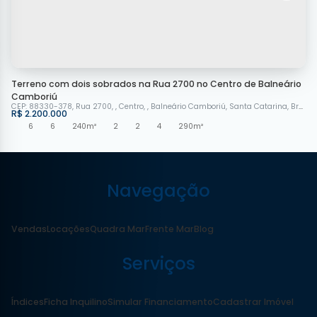
Terreno com dois sobrados na Rua 2700 no Centro de Balneário
Camboriú
CEP: 88330-378
,
Rua 2700
,
Centro
,
Balneário Camboriú
,
Santa Catarina
,
Brasil
R$
2.200.000
6
6
240m²
2
2
4
290m²
Navegação
Vendas
Locações
Quadra Mar
Frente Mar
Blog
Serviços
Índices
Ficha Inquilino
Simular Financiamento
Cadastrar Imóvel