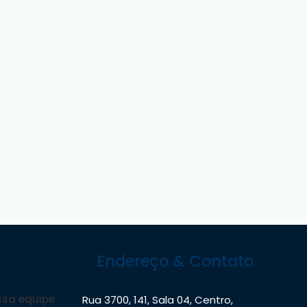
Endereço & Contato
sa equipe
Rua 3700
,
141
,
Sala 04
,
Centro
,