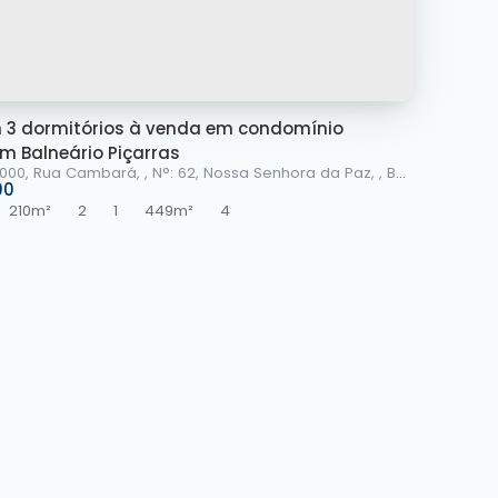
3 dormitórios à venda em condomínio
m Balneário Piçarras
-000
,
Rua Cambará
,
N°:
62
,
Nossa Senhora da Paz
,
Balneário Piçarras
00
210m²
2
1
449m²
4