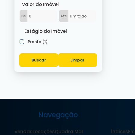
Valor do Imóvel
De
Até
Estágio do Imóvel
Pronto (1)
Buscar
Limpar
Navegação
Vendas
Locações
Quadra Mar
Índices
Fic