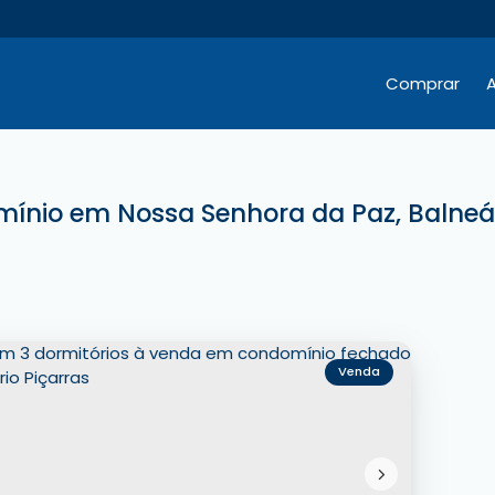
Comprar
A
Hotéis / Pousadas / Residenciais
Comercial e Terrenos
Comercial e Terrenos
nio em Nossa Senhora da Paz, Balneár