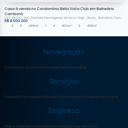
Casa à venda no Condomínio Bella Vista Club em Balneário
Camboriú
CEP: 88332-005
,
Avenida Hermógenes de Assis Feijó
,
Barra
,
Balneário Camboriú
R$
8.500.000
4
5
408m²
1
4
450m²
2
408m²
Navegação
Vendas
Locações
Quadra Mar
Frente Mar
Blog
Serviços
Índices
Ficha Inquilino
Simular Financiamento
Cadastrar Imóvel
Empresa
Sobre nós
Depoimentos
Nossa equipe
Fale conosco