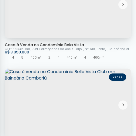
Casa à Venda no Condomínio Bela Vista
CEP: 88332-180
,
Rua Hermógenes de Assis Feijó
,
N°:
610
,
Barra
,
Balneário Camboriú
R$
3.950.000
4
5
400m²
2
4
440m²
4
400m²
2960