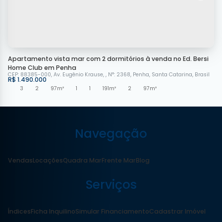
Apartamento vista mar com 2 dormitórios à venda no Ed. Bersi
Home Club em Penha
CEP: 88385-000
,
Av. Eugênio Krause
,
N°:
2368
,
Penha
,
Santa Catarina
,
Brasil
R$
1.490.000
3
2
97m²
1
1
191m²
2
97m²
Navegação
Vendas
Locações
Quadra Mar
Frente Mar
Blog
Serviços
Índices
Ficha Inquilino
Simular Financiamento
Cadastrar Imóvel