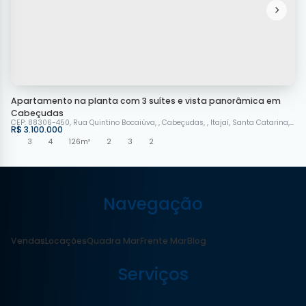
Apartamento na planta com 3 suítes e vista panorâmica em
Cabeçudas
CEP: 88306-450
,
Rua Quintino Bocaiúva
,
Cabeçudas
,
Itajaí
,
Santa Catarina
,
Bras
R$
3.100.000
3
4
126m²
2
3
2
Navegação
Vendas
Locações
Quadra Mar
Frente Mar
Blog
Serviços