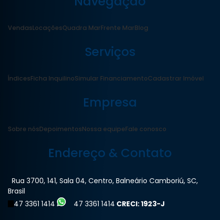
Navegação
Vendas
Locações
Quadra Mar
Frente Mar
Blog
Serviços
Índices
Ficha Inquilino
Simular Financiamento
Cadastrar Imóvel
Empresa
Sobre nós
Depoimentos
Nossa equipe
Fale conosco
Endereço & Contato
Rua 3700
,
141
,
Sala 04
,
Centro
,
Balneário Camboriú
,
SC
,
Brasil
47 3361 1414
47 3361 1414
CRECI: 1923-J