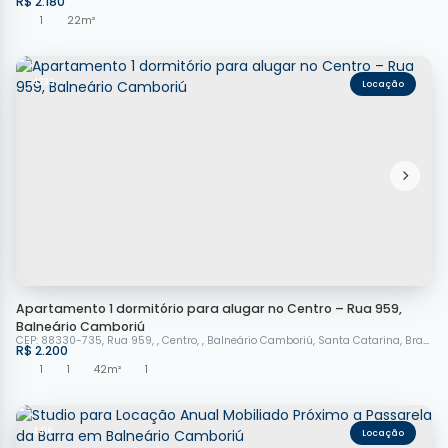
R$
2.180
1
22m²
4233
Apartamento 1 dormitório para alugar no Centro – Rua 959,
Balneário Camboriú
CEP: 88330-735
,
Rua 959
,
Centro
,
Balneário Camboriú
,
Santa Catarina
,
Brasil
R$
2.200
1
1
42m²
1
4419