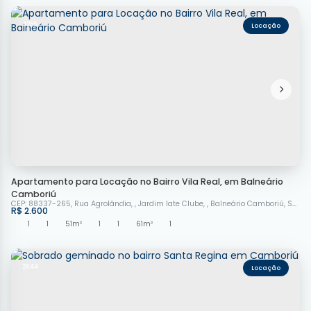
4255
Apartamento para Locação no Bairro Vila Real, em Balneário
Camboriú
CEP: 88337-265
,
Rua Agrolândia
,
Jardim Iate Clube
,
Balneário Camboriú
,
Santa Catarina
R$
2.600
1
1
51m²
1
1
61m²
1
2844