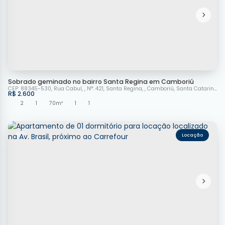
Sobrado geminado no bairro Santa Regina em Camboriú
CEP: 88345-530
,
Rua Cabul
,
N°:
421
,
Santa Regina
,
Camboriú
,
Santa Catarina
,
Br
R$
2.600
2
1
70m²
1
1
930