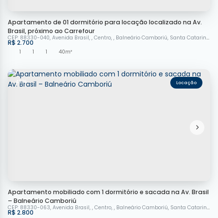
Apartamento de 01 dormitório para locação localizado na Av.
Brasil, próximo ao Carrefour
CEP: 88330-040
,
Avenida Brasil
,
Centro
,
Balneário Camboriú
,
Santa Catarina
,
Br
R$
2.700
1
1
1
40m²
4379
Apartamento mobiliado com 1 dormitório e sacada na Av. Brasil
– Balneário Camboriú
CEP: 88330-063
,
Avenida Brasil
,
Centro
,
Balneário Camboriú
,
Santa Catarina
,
Br
R$
2.800