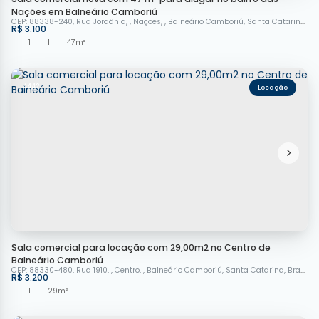
Nações em Balneário Camboriú
CEP: 88338-240
,
Rua Jordânia
,
Nações
,
Balneário Camboriú
,
Santa Catarina
,
Br
R$
3.100
1
1
47m²
4442
Sala comercial para locação com 29,00m2 no Centro de
Balneário Camboriú
CEP: 88330-480
,
Rua 1910
,
Centro
,
Balneário Camboriú
,
Santa Catarina
,
Brasil
R$
3.200
1
29m²