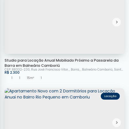
Studio para Locação Anual Mobiliado Próximo a Passarela da
Barra em Balneário Camboriú
CEP: 88332-230
,
Rua José Francisco Vitor
,
Barra
,
Balneário Camboriú
,
Santa Catarina
R$
2.300
1
1
15m²
1
4445