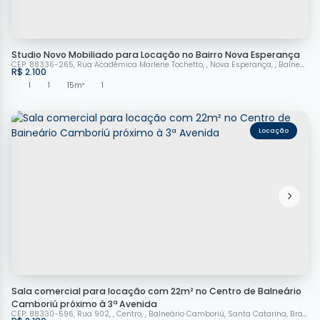
Studio Novo Mobiliado para Locação no Bairro Nova Esperança
CEP: 88336-265
,
Rua Acadêmica Marlene Tochetto
,
Nova Esperança
,
Balneário Camboriú
R$
2.100
1
1
15m²
1
4444
Sala comercial para locação com 22m² no Centro de Balneário
Camboriú próximo à 3ª Avenida
CEP: 88330-596
,
Rua 902
,
Centro
,
Balneário Camboriú
,
Santa Catarina
,
Brasil