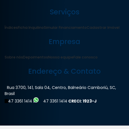
Serviços
Índices
Ficha Inquilino
Simular Financiamento
Cadastrar Imóvel
Empresa
Sobre nós
Depoimentos
Nossa equipe
Fale conosco
Endereço & Contato
Rua 3700
,
141
,
Sala 04
,
Centro
,
Balneário Camboriú
,
SC
,
Brasil
47 3361 1414
47 3361 1414
CRECI: 1923-J