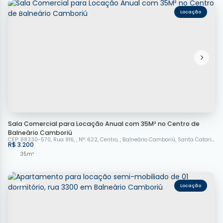
4064
Sala Comercial para Locação Anual com 35M² no Centro de
Balneário Camboriú
CEP: 88330-570
,
Rua 916
,
N°:
622
,
Centro
,
Balneário Camboriú
,
Santa Catarina
,
R$
3.200
35m²
2197