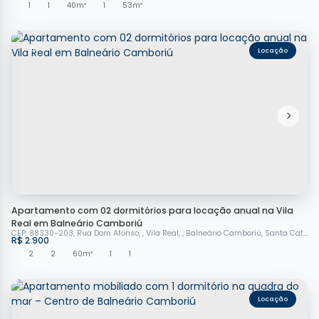
1
1
40m²
1
53m²
1426
Apartamento com 02 dormitórios para locação anual na Vila
Real em Balneário Camboriú
CEP: 88330-203
,
Rua Dom Afonso
,
Vila Real
,
Balneário Camboriú
,
Santa Catarina
R$
2.900
2
2
60m²
1
1
4378