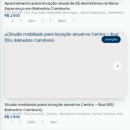
Apartamento para locação anual de 02 dormitórios no Nova
Esperança em Balneário Camboriu
CEP: 88336-230
,
Rua João Sebastião Domingos
,
Nova Esperança
,
Balneário Camboriú
R$
2.500
2
1
51m²
1
1
68m²
1
4192
Studio mobiliado para locação anual no Centro – Rua 1001,
Balneário Camboriú
CEP: 88330-756
,
Rua 1001
,
Centro
,
Balneário Camboriú
,
Santa Catarina
,
Brasil
R$
2.500
1
1
23m²
1
31m²