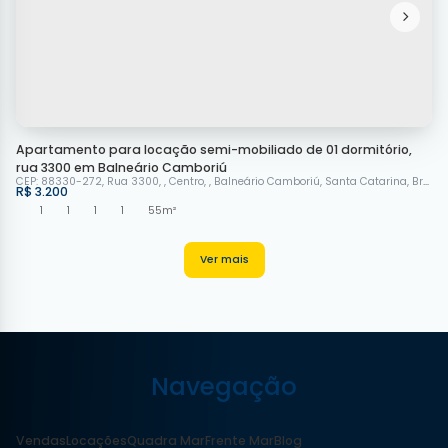
Apartamento para locação semi-mobiliado de 01 dormitório,
rua 3300 em Balneário Camboriú
CEP: 88330-272
,
Rua 3300
,
Centro
,
Balneário Camboriú
,
Santa Catarina
,
Brasil
R$
3.200
1
1
1
1
55m²
Navegação
Vendas
Locações
Quadra Mar
Frente Mar
Blog