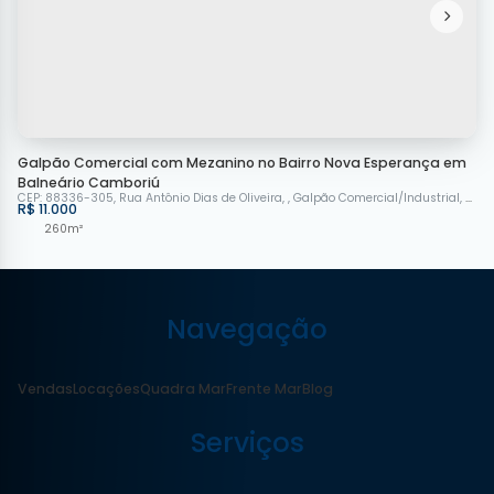
Galpão Comercial com Mezanino no Bairro Nova Esperança em
Balneário Camboriú
CEP: 88336-305
,
Rua Antônio Dias de Oliveira
,
Galpão Comercial/Industrial
,
Nova
R$
11.000
260m²
Navegação
Vendas
Locações
Quadra Mar
Frente Mar
Blog
Serviços