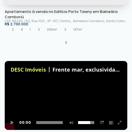
Apartamento à venda no Edifício Porto Tawny em Balneário
Camboriú
CEP: 88330-762
,
Rua 1021
,
N°:
307
,
Centro
,
Balneário Camboriú
,
Santa Catarina
,
R$
2.700.000
3
4
1
3
290m²
3
137m²
1
DESC Imóveis
Frente mar, exclusividade e alto padrão em Balneário Camboriú.
00:00