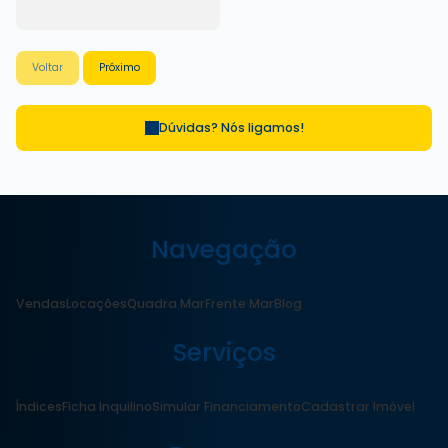
Voltar
Próximo
Dúvidas? Nós ligamos!
Navegação
Vendas
Locações
Quadra Mar
Frente Mar
Blog
Serviços
Índices
Ficha Inquilino
Simular Financiamento
Cadastrar Imóvel